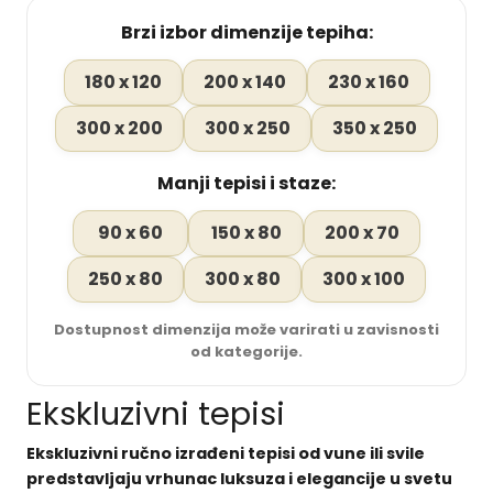
Brzi izbor dimenzije tepiha:
180 x 120
200 x 140
230 x 160
300 x 200
300 x 250
350 x 250
Manji tepisi i staze:
90 x 60
150 x 80
200 x 70
250 x 80
300 x 80
300 x 100
Dostupnost dimenzija može varirati u zavisnosti
od kategorije.
Ekskluzivni tepisi
Ekskluzivni ručno izrađeni tepisi od vune ili svile
predstavljaju vrhunac luksuza i elegancije u svetu