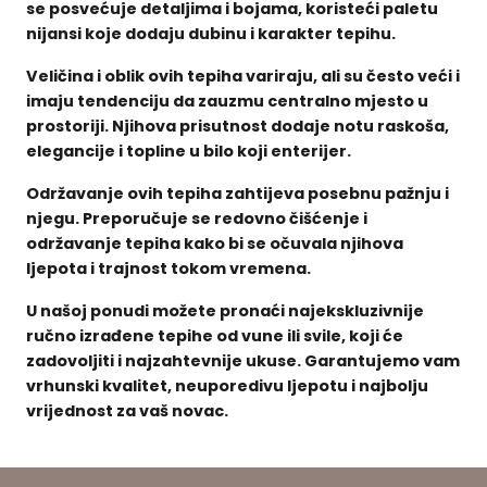
se posvećuje detaljima i bojama, koristeći paletu
nijansi koje dodaju dubinu i karakter tepihu.
Veličina i oblik ovih tepiha variraju, ali su često veći i
imaju tendenciju da zauzmu centralno mjesto u
prostoriji. Njihova prisutnost dodaje notu raskoša,
elegancije i topline u bilo koji enterijer.
Održavanje ovih tepiha zahtijeva posebnu pažnju i
njegu. Preporučuje se redovno čišćenje i
održavanje tepiha kako bi se očuvala njihova
ljepota i trajnost tokom vremena.
U našoj ponudi možete pronaći najekskluzivnije
ručno izrađene tepihe od vune ili svile, koji će
zadovoljiti i najzahtevnije ukuse. Garantujemo vam
vrhunski kvalitet, neuporedivu ljepotu i najbolju
vrijednost za vaš novac.