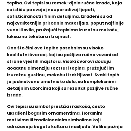
tepiha. Ovi tepisi su remek-djela ručne izrade, koja
se ističu po svojoj neuporedivoj ljepoti,
sofisticiranosti i finim detaljima. Izrađeni su od
najkvalitetnijih prirodnih materijala, poput najfinije
vune ili svile, pružajući tepisima izuzetnu mekoću,
luksuznu teksturu i trajnost.
Ono što čini ove tepihe posebnim su visoko
kvalitetni čvorovi, koji su pažljivo ručno vezani od
strane vještih majstora. Visoki čvorovi dodaju
dodatnu dimenziju teksturi tepiha, pružajući im
izuzetnu gustinu, mekoću i izdržljivost. Svaki tepih
je jedinstveno umetničko delo, sa kompleksnim i
detaljnim uzorcima koji su rezultat pažljive ručne
izrade.
Ovi tepisi su simbol prestiža i raskoša, često
ukrašeni bogatim ornamentima, floralnim
motivima ili tradicionalnim simbolima koji
odražavaju bogatu kulturu i nasljeđe. Velika pažnja