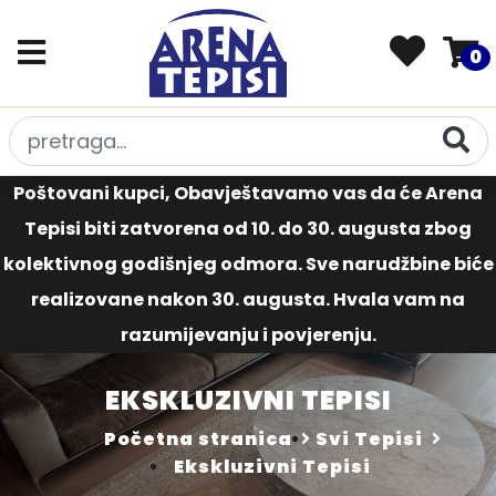
0
Poštovani kupci, Obavještavamo vas da će Arena
Tepisi biti zatvorena od 10. do 30. augusta zbog
kolektivnog godišnjeg odmora. Sve narudžbine biće
realizovane nakon 30. augusta. Hvala vam na
razumijevanju i povjerenju.
EKSKLUZIVNI TEPISI
Početna stranica
Svi Tepisi
Ekskluzivni Tepisi