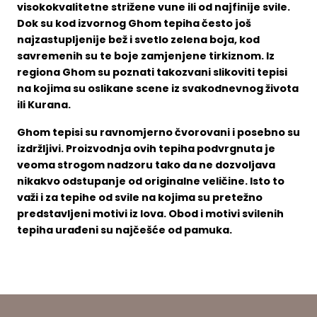
visokokvalitetne strižene vune ili od najfinije svile.
Dok su kod izvornog Ghom tepiha često još
najzastupljenije bež i svetlo zelena boja, kod
savremenih su te boje zamjenjene tirkiznom. Iz
regiona Ghom su poznati takozvani slikoviti tepisi
na kojima su oslikane scene iz svakodnevnog života
ili Kurana.
Ghom tepisi su ravnomjerno čvorovani i posebno su
izdržljivi. Proizvodnja ovih tepiha podvrgnuta je
veoma strogom nadzoru tako da ne dozvoljava
nikakvo odstupanje od originalne veličine. Isto to
važi i za tepihe od svile na kojima su pretežno
predstavljeni motivi iz lova. Obod i motivi svilenih
tepiha urađeni su najčešće od pamuka.