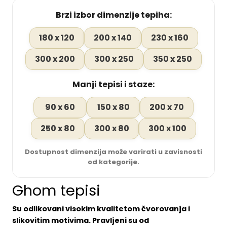
Brzi izbor dimenzije tepiha:
180 x 120
200 x 140
230 x 160
300 x 200
300 x 250
350 x 250
Manji tepisi i staze:
90 x 60
150 x 80
200 x 70
250 x 80
300 x 80
300 x 100
Dostupnost dimenzija može varirati u zavisnosti
od kategorije.
Ghom tepisi
Su odlikovani visokim kvalitetom čvorovanja i
slikovitim motivima. Pravljeni su od