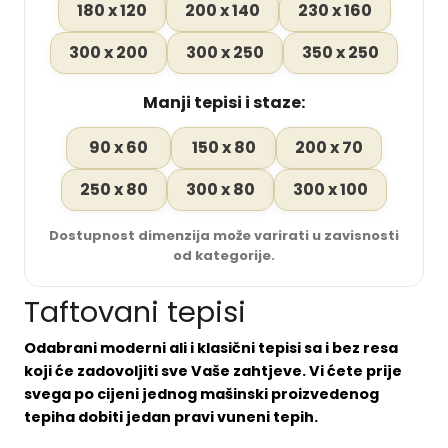
180 x 120
200 x 140
230 x 160
300 x 200
300 x 250
350 x 250
Manji tepisi i staze:
90 x 60
150 x 80
200 x 70
250 x 80
300 x 80
300 x 100
Dostupnost dimenzija može varirati u zavisnosti
od kategorije.
Taftovani tepisi
Odabrani moderni ali i klasični tepisi sa i bez resa
koji će zadovoljiti sve Vaše zahtjeve. Vi ćete prije
svega po cijeni jednog mašinski proizvedenog
tepiha dobiti jedan pravi vuneni tepih.