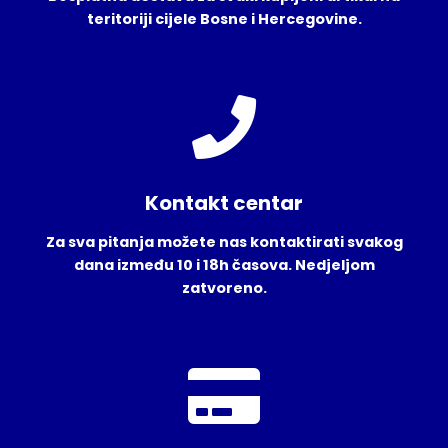
teritoriji cijele Bosne i Hercegovine.
Kontakt centar
Za sva pitanja možete nas kontaktirati svakog
dana između 10 i 18h časova. Nedjeljom
zatvoreno.