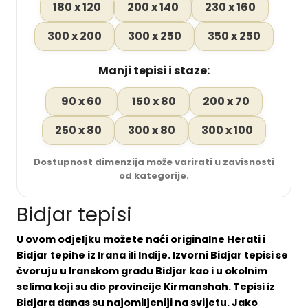
180 x 120
200 x 140
230 x 160
300 x 200
300 x 250
350 x 250
Manji tepisi i staze:
90 x 60
150 x 80
200 x 70
250 x 80
300 x 80
300 x 100
Dostupnost dimenzija može varirati u zavisnosti
od kategorije.
Bidjar tepisi
U ovom odjeljku možete naći originalne Herati i
Bidjar tepihe iz Irana ili Indije. Izvorni Bidjar tepisi se
čvoruju u Iranskom gradu Bidjar kao i u okolnim
selima koji su dio provincije Kirmanshah. Tepisi iz
Bidjara danas su najomiljeniji na svijetu. Jako