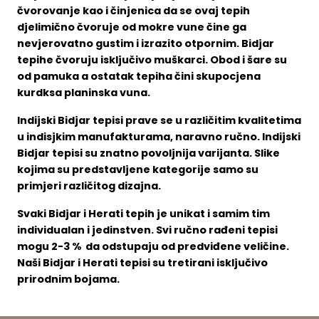
čvorovanje kao i činjenica da se ovaj tepih
djelimično čvoruje od mokre vune čine ga
nevjerovatno gustim i izrazito otpornim. Bidjar
tepihe čvoruju isključivo muškarci. Obod i šare su
od pamuka a ostatak tepiha čini skupocjena
kurdksa planinska vuna.
Indijski Bidjar tepisi prave se u različitim kvalitetima
u indisjkim manufakturama, naravno ručno. Indijski
Bidjar tepisi su znatno povoljnija varijanta. Slike
kojima su predstavljene kategorije samo su
primjeri različitog dizajna.
Svaki Bidjar i Herati tepih je unikat i samim tim
individualan i jedinstven. Svi ručno rađeni tepisi
mogu 2-3 % da odstupaju od predviđene veličine.
Naši Bidjar i Herati tepisi su tretirani isključivo
prirodnim bojama.