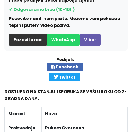
Imate pitanje ili želite najbolju cijenu?
✔ Odgovaramo brzo (10-18h)
Pozovite nas ili nam pišite. Možemo vam pokazati
tepih i putem video poziva.
Pozovite nas
WhatsApp
Viber
Podijeli:
Facebook
Twitter
DOSTUPNO NA STANJU. ISPORUKA SE VRŠI U ROKU OD 2-
3 RADNA DANA.
Starost
Novo
Proizvodnja
Rukom Čvorovan