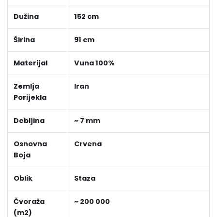
Dužina
152 cm
Širina
91 cm
Materijal
Vuna 100%
Zemlja
Iran
Porijekla
Debljina
~ 7 mm
Osnovna
Crvena
Boja
Oblik
Staza
Čvoraža
~ 200 000
(m2)