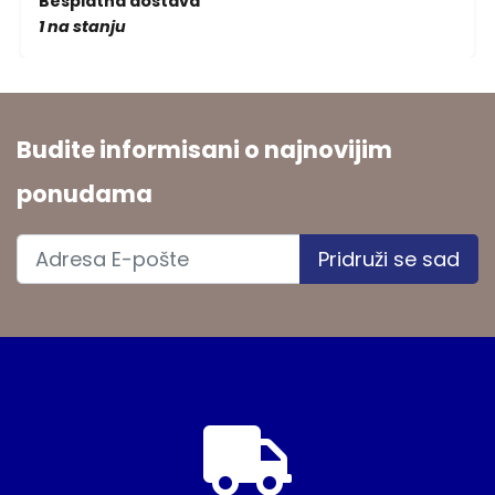
Besplatna dostava
1 na stanju
Budite informisani o najnovijim
ponudama
Pridruži se sad