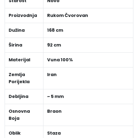
Starost
Novo
Proizvodnja
Rukom Čvorovan
Dužina
168 cm
Širina
92 cm
Materijal
Vuna 100%
Zemlja
Iran
Porijekla
Debljina
~ 5 mm
Osnovna
Braon
Boja
Oblik
Staza