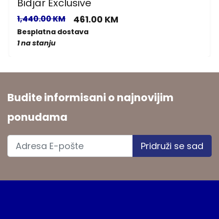
Bidjar Exclusive
1,440.00 KM
461.00 KM
Besplatna dostava
1 na stanju
Budite informisani o najnovijim
ponudama
Pridruži se sad