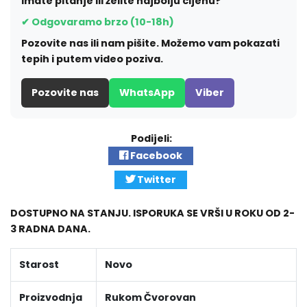
Imate pitanje ili želite najbolju cijenu?
✔ Odgovaramo brzo (10-18h)
Pozovite nas ili nam pišite. Možemo vam pokazati
tepih i putem video poziva.
Pozovite nas
WhatsApp
Viber
Podijeli:
Facebook
Twitter
DOSTUPNO NA STANJU. ISPORUKA SE VRŠI U ROKU OD 2-
3 RADNA DANA.
Starost
Novo
Proizvodnja
Rukom Čvorovan