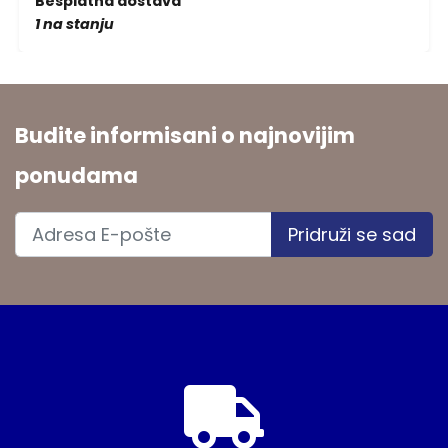
Besplatna dostava
1 na stanju
Budite informisani o najnovijim
ponudama
Pridruži se sad