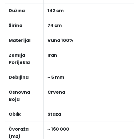
Dužina
142 cm
Širina
74 cm
Materijal
Vuna 100%
Zemlja
Iran
Porijekla
Debljina
~ 5 mm
Osnovna
Crvena
Boja
Oblik
Staza
Čvoraža
~ 160 000
(m2)