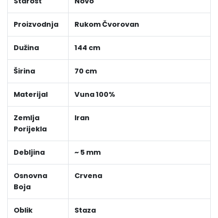
Starost
Novo
Proizvodnja
Rukom Čvorovan
Dužina
144 cm
Širina
70 cm
Materijal
Vuna 100%
Zemlja
Iran
Porijekla
Debljina
~ 5 mm
Osnovna
Crvena
Boja
Oblik
Staza