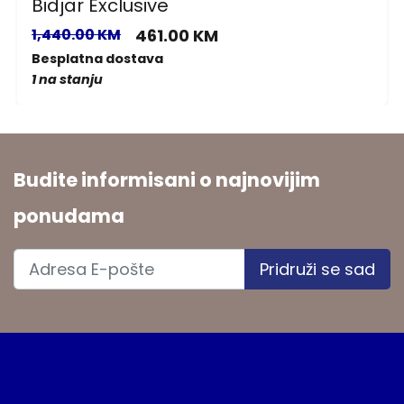
Bidjar Exclusive
1,440.00 KM
461.00 KM
Besplatna dostava
1 na stanju
Budite informisani o najnovijim
ponudama
Pridruži se sad