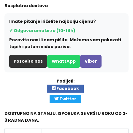
Besplatna dostava
Imate pitanje ili želite najbolju cijenu?
✔ Odgovaramo brzo (10-18h)
Pozovite nas ili nam pišite. Možemo vam pokazati
tepih i putem video poziva.
Pozovite nas
WhatsApp
Viber
Podijeli:
Facebook
Twitter
DOSTUPNO NA STANJU. ISPORUKA SE VRŠI U ROKU OD 2-
3 RADNA DANA.