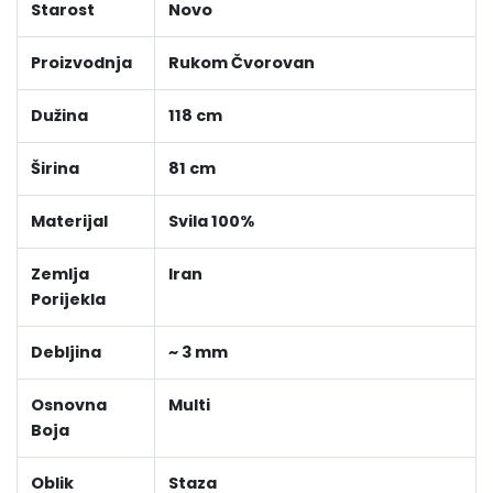
Starost
Novo
Proizvodnja
Rukom Čvorovan
Dužina
118 cm
Širina
81 cm
Materijal
Svila 100%
Zemlja
Iran
Porijekla
Debljina
~ 3 mm
Osnovna
Multi
Boja
Oblik
Staza