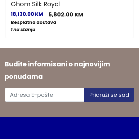
Ghom Silk Royal
18,130.00 KM
5,802.00 KM
Besplatna dostava
1 na stanju
Budite informisani o najnovijim
ponudama
Pridruži se sad