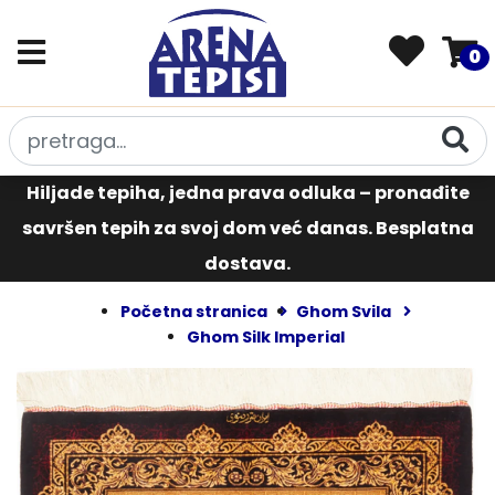
0
Hiljade tepiha, jedna prava odluka – pronađite
savršen tepih za svoj dom već danas. Besplatna
dostava.
Početna stranica
Ghom Svila
Ghom Silk Imperial