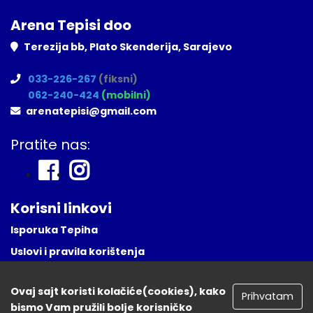
Arena Tepisi doo
Terezija bb, Plato Skenderija, Sarajevo
033-226-267
(fiksni)
062-240-424
(mobilni)
arenatepisi@gmail.com
Pratite nas:
Korisni linkovi
Isporuka Tepiha
Uslovi i pravila korištenja
Česta Pitanja
Ovaj sajt koristi kolačiće(cookies), kako
Naša lokacija
Prihvatam
bismo Vam pružili bolje korisničko