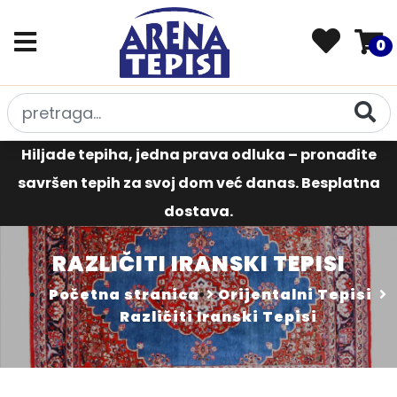
0
Hiljade tepiha, jedna prava odluka – pronađite
savršen tepih za svoj dom već danas. Besplatna
dostava.
RAZLIČITI IRANSKI TEPISI
Početna stranica
Orijentalni Tepisi
Različiti Iranski Tepisi