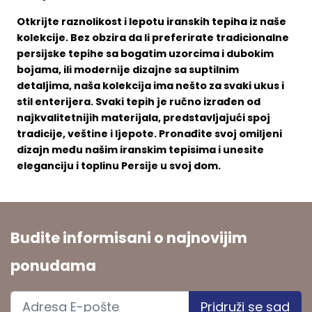
Otkrijte raznolikost i lepotu iranskih tepiha iz naše
kolekcije. Bez obzira da li preferirate tradicionalne
persijske tepihe sa bogatim uzorcima i dubokim
bojama, ili modernije dizajne sa suptilnim
detaljima, naša kolekcija ima nešto za svaki ukus i
stil enterijera. Svaki tepih je ručno izrađen od
najkvalitetnijih materijala, predstavljajući spoj
tradicije, veštine i ljepote. Pronađite svoj omiljeni
dizajn među našim iranskim tepisima i unesite
eleganciju i toplinu Persije u svoj dom.
Budite informisani o najnovijim
ponudama
Pridruži se sad