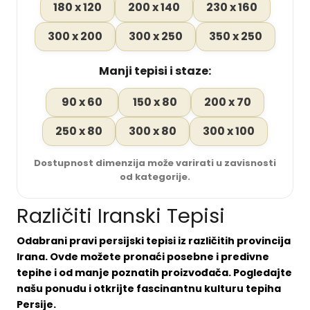
180 x 120
200 x 140
230 x 160
300 x 200
300 x 250
350 x 250
Manji tepisi i staze:
90 x 60
150 x 80
200 x 70
250 x 80
300 x 80
300 x 100
Dostupnost dimenzija može varirati u zavisnosti
od kategorije.
Različiti Iranski Tepisi
Odabrani pravi persijski tepisi iz različitih provincija
Irana. Ovde možete pronaći posebne i predivne
tepihe i od manje poznatih proizvođača. Pogledajte
našu ponudu i otkrijte fascinantnu kulturu tepiha
Persije.