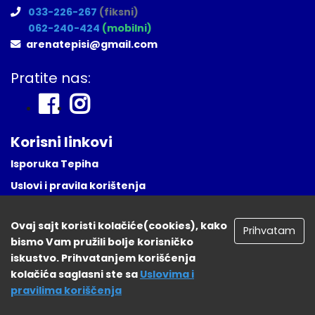
033-226-267
(fiksni)
062-240-424
(mobilni)
arenatepisi@gmail.com
Pratite nas:
Korisni linkovi
Isporuka Tepiha
Uslovi i pravila korištenja
Česta Pitanja
Ovaj sajt koristi kolačiće(cookies), kako
Naša lokacija
Prihvatam
bismo Vam pružili bolje korisničko
Registruj se
iskustvo. Prihvatanjem korišćenja
kolačića saglasni ste sa
Uslovima i
pravilima koriščenja
tepisisarajevo.ba 2026. Sva prava zadržana