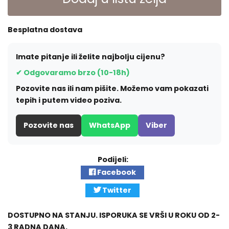
Besplatna dostava
Imate pitanje ili želite najbolju cijenu?
✔ Odgovaramo brzo (10-18h)
Pozovite nas ili nam pišite. Možemo vam pokazati
tepih i putem video poziva.
Pozovite nas
WhatsApp
Viber
Podijeli:
Facebook
Twitter
DOSTUPNO NA STANJU. ISPORUKA SE VRŠI U ROKU OD 2-
3 RADNA DANA.