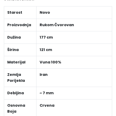
Starost
Novo
Proizvodnja
Rukom Čvorovan
Dužina
177 cm
Širina
121 cm
Materijal
Vuna 100%
Zemlja
Iran
Porijekla
Debljina
~ 7 mm
Osnovna
Crvena
Boja