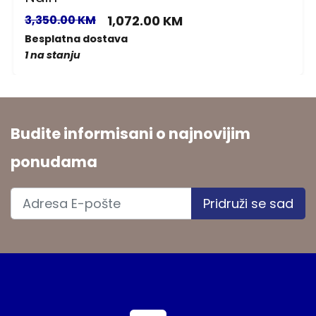
3,350.00 KM
1,072.00 KM
Besplatna dostava
1 na stanju
Budite informisani o najnovijim
ponudama
Pridruži se sad