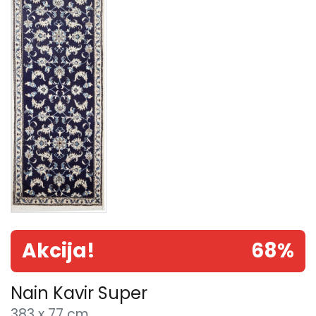
Akcija!
68%
Nain Kavir Super
383 x 77 cm