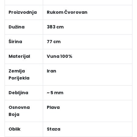
Proizvodnja
Rukom Čvorovan
Dužina
383 cm
Širina
77 cm
Materijal
Vuna 100%
Zemlja
Iran
Porijekla
Debljina
~ 5 mm
Osnovna
Plava
Boja
Oblik
Staza