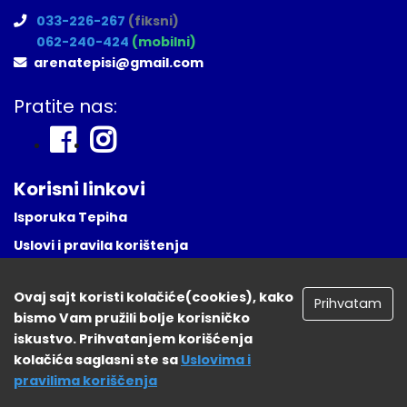
033-226-267
(fiksni)
062-240-424
(mobilni)
arenatepisi@gmail.com
Pratite nas:
Korisni linkovi
Isporuka Tepiha
Uslovi i pravila korištenja
Česta Pitanja
Ovaj sajt koristi kolačiće(cookies), kako
Naša lokacija
Prihvatam
bismo Vam pružili bolje korisničko
Registruj se
iskustvo. Prihvatanjem korišćenja
kolačića saglasni ste sa
Uslovima i
pravilima koriščenja
tepisisarajevo.ba 2026. Sva prava zadržana