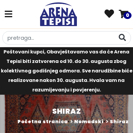
0
Poštovani kupci, Obavještavamo vas da će Arena
Tepisi biti zatvorena od 10. do 30. augusta zbog
kolektivnog godišnjeg odmora. Sve narudžbine biće
realizovane nakon 30. augusta. Hvala vam na
razumijevanju i povjerenju.
SHIRAZ
Početna stranica
Nomadski
Shiraz