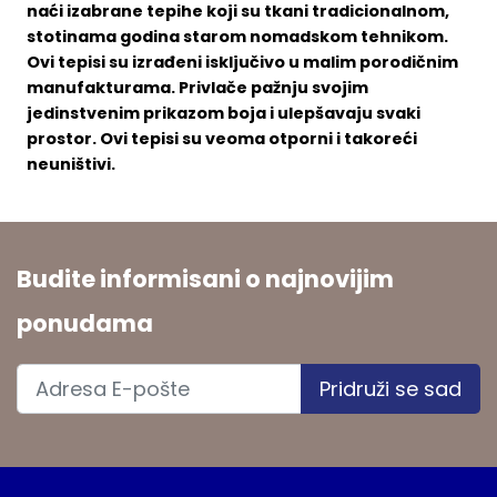
naći izabrane tepihe koji su tkani tradicionalnom,
stotinama godina starom nomadskom tehnikom.
Ovi tepisi su izrađeni isključivo u malim porodičnim
manufakturama. Privlače pažnju svojim
jedinstvenim prikazom boja i ulepšavaju svaki
prostor. Ovi tepisi su veoma otporni i takoreći
neuništivi.
Budite informisani o najnovijim
ponudama
Pridruži se sad