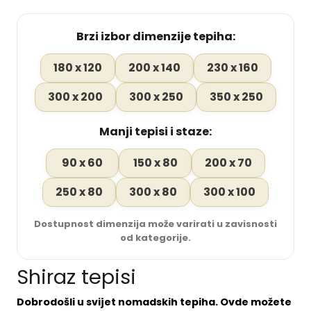
Brzi izbor dimenzije tepiha:
180 x 120
200 x 140
230 x 160
300 x 200
300 x 250
350 x 250
Manji tepisi i staze:
90 x 60
150 x 80
200 x 70
250 x 80
300 x 80
300 x 100
Dostupnost dimenzija može varirati u zavisnosti
od kategorije.
Shiraz tepisi
Dobrodošli u svijet nomadskih tepiha. Ovde možete