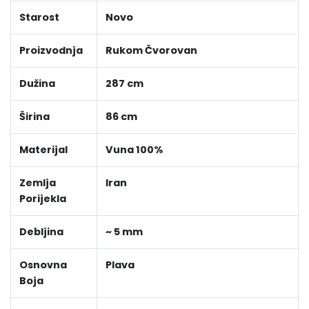
Starost
Novo
Proizvodnja
Rukom Čvorovan
Dužina
287 cm
Širina
86 cm
Materijal
Vuna 100%
Zemlja
Iran
Porijekla
Debljina
~ 5 mm
Osnovna
Plava
Boja