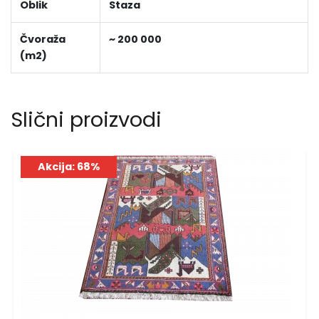
Oblik
Staza
Čvoraža
~ 200 000
(m2)
Slični proizvodi
Akcija: 68%