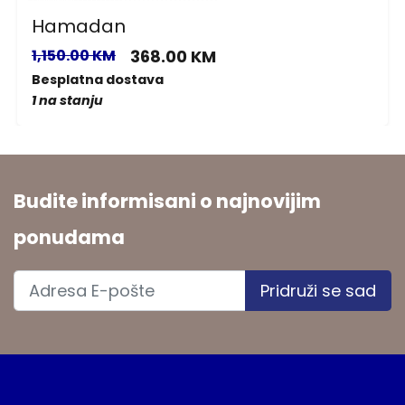
Hamadan
1,150.00 KM
368.00 KM
Besplatna dostava
1 na stanju
Budite informisani o najnovijim
ponudama
Pridruži se sad