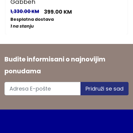
Gabbeh
1,330.00 KM
399.00 KM
Besplatna dostava
1 na stanju
Budite informisani o najnovijim
ponudama
Pridruži se sad