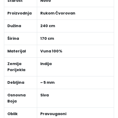
Starost
Novo
Proizvodnja
Rukom Čvorovan
Dužina
240 cm
Širina
170 cm
Materijal
Vuna 100%
Zemlja
Indija
Porijekla
Debljina
~ 5 mm
Osnovna
Siva
Boja
Oblik
Pravougaoni