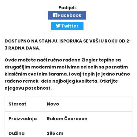
Podijeli:
Facebook
Twitter
DOSTUPNO NA STANJU. ISPORUKA SE VRŠI U ROKU OD 2-
3 RADNA DANA.
Ovde možete naći ručno rađene Ziegler tepihe sa
drugačijim modernim motivima od onih sa poznatim
klasičnim cvetnim šarama. I ovaj tepih je jedno ručno
rađeno remek-delo najboljeg kvaliteta. Otkrijte
njegovu posebnost.
Starost
Novo
Proizvodnja
Rukom Čvorovan
Dužina
295 cm