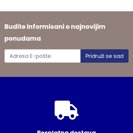
Budite informisani o najnovijim
ponudama
Pridruži se sad
Besplatna dostava