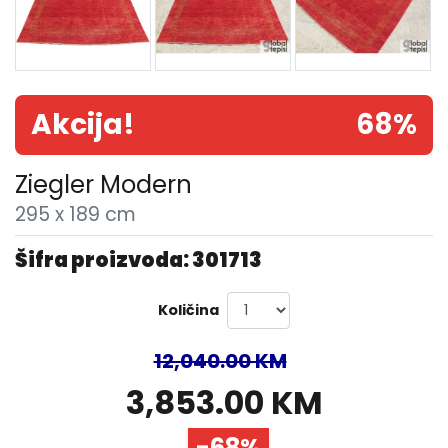
Akcija!
68%
Ziegler Modern
295 x 189 cm
Šifra proizvoda: 301713
Količina
12,040.00 KM
3,853.00 KM
-68%