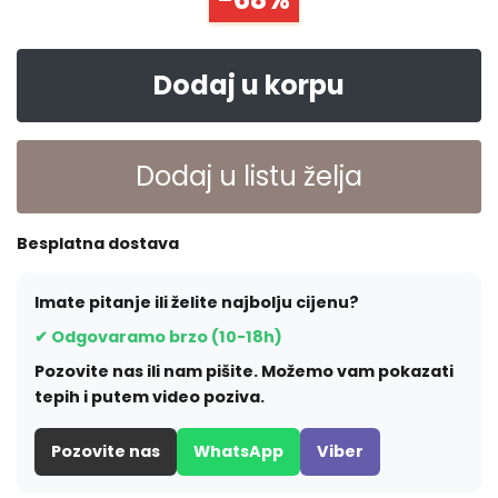
Dodaj u korpu
Dodaj u listu želja
Besplatna dostava
Imate pitanje ili želite najbolju cijenu?
✔ Odgovaramo brzo (10-18h)
Pozovite nas ili nam pišite. Možemo vam pokazati
tepih i putem video poziva.
Pozovite nas
WhatsApp
Viber