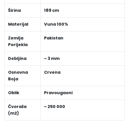
Širina
189 cm
Materijal
Vuna 100%
Zemlja
Pakistan
Porijekla
Debljina
~ 3 mm
Osnovna
Crvena
Boja
Oblik
Pravougaoni
Čvoraža
~ 250 000
(m2)