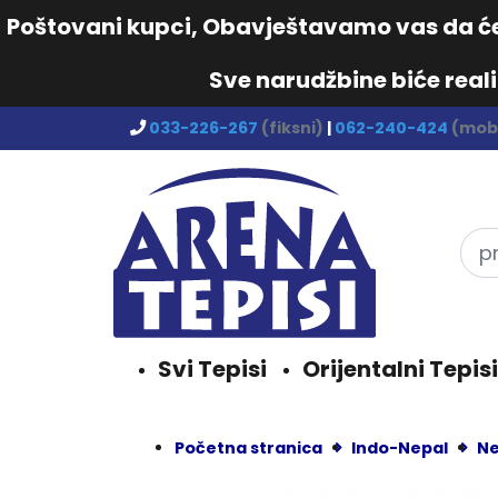
Poštovani kupci, Obavještavamo vas da će 
Sve narudžbine biće real
033-226-267
(fiksni)
|
062-240-424
(mobi
Svi Tepisi
Orijentalni Tepisi
Početna stranica
Indo-Nepal
Ne