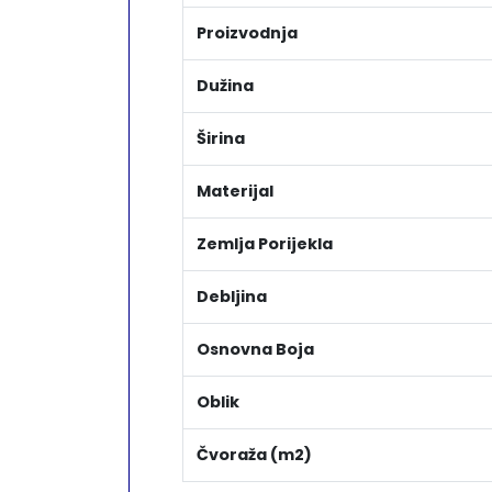
Proizvodnja
Dužina
Širina
Materijal
Zemlja Porijekla
Debljina
Osnovna Boja
Oblik
Čvoraža (m2)