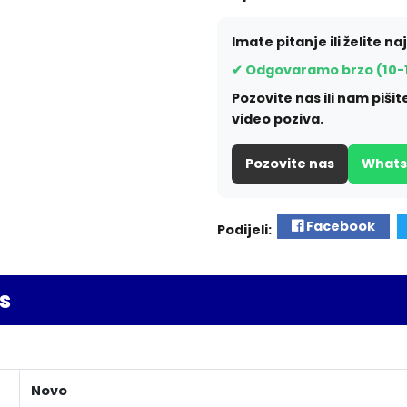
Imate pitanje ili želite na
✔ Odgovaramo brzo (10-
Pozovite nas ili nam piš
video poziva.
Pozovite nas
What
Facebook
Podijeli:
s
Novo