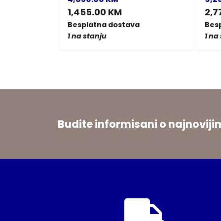
1,455.00 KM
2,7
a
Besplatna dostava
Bes
1 na stanju
1 na
Budite informisani o najnovi