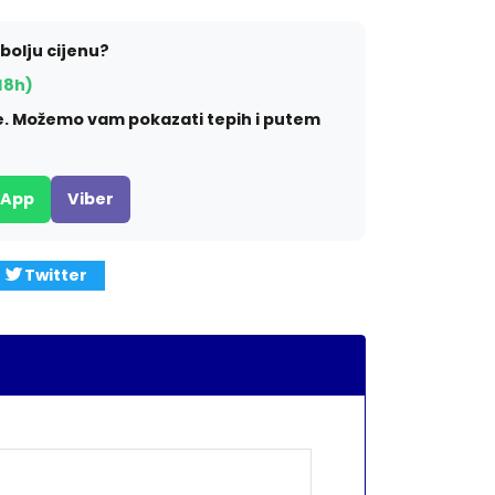
jbolju cijenu?
18h)
ite. Možemo vam pokazati tepih i putem
sApp
Viber
Twitter