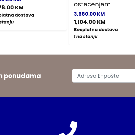
ostecenjem
78.00 KM
3,680.00 KM
platna dostava
1,104.00 KM
 stanju
Besplatna dostava
1 na stanju
jim ponudama