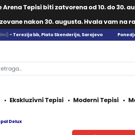
Arena Tepisi biti zatvorena od 10. do 30. 
izovane nakon 30. augusta. Hvala vam na ra
lni)
- Terezija bb, Plato Skenderija, Sarajevo
Ponedje
Ekskluzivni Tepisi
Moderni Tepisi
M
pal Delux