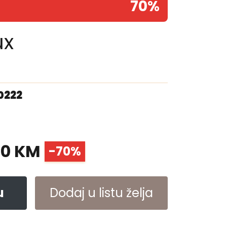
70%
ux
0222
00 KM
-70%
u
Dodaj u listu želja