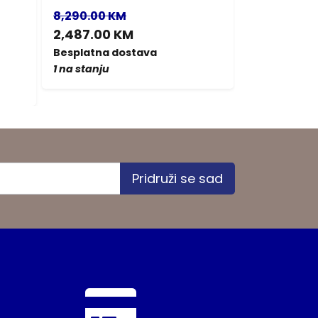
8,290.00 KM
270.00 KM
2,487.00 KM
Besplatna d
1 na stanju
Besplatna dostava
1 na stanju
Pridruži se sad