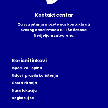
Kontakt centar
Za sva pitanja možete nas kontaktirati
svakog dana između 10 i 18h časova.
Nedjeljom zatvoreno.
Korisni linkovi
Isporuka Tepiha
Uslovi i pravila korištenja
Česta Pitanja
Naša lokacija
Registruj se