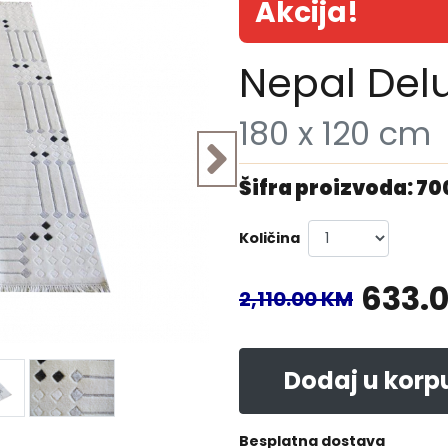
Akcija!
Nepal Del
180 x 120 cm
Šifra proizvoda: 70
Količina
633.
2,110.00 KM
Dodaj u korp
Besplatna dostava