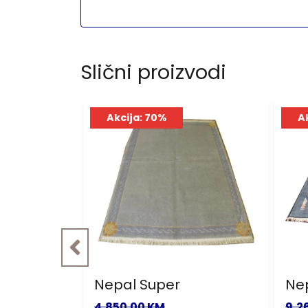
Slični proizvodi
Akcija: 70%
A
Nepal Super
Ne
4,850.00 KM
9,2