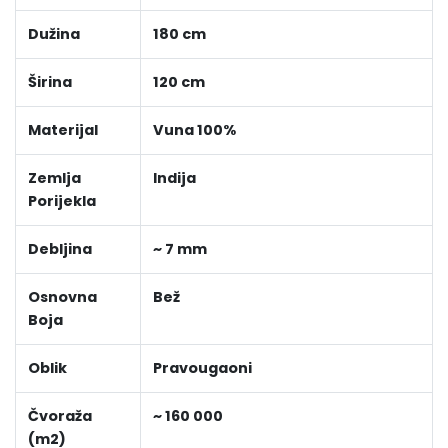
Dužina
180 cm
Širina
120 cm
Materijal
Vuna 100%
Zemlja
Indija
Porijekla
Debljina
~ 7 mm
Osnovna
Bež
Boja
Oblik
Pravougaoni
Čvoraža
~ 160 000
(m2)