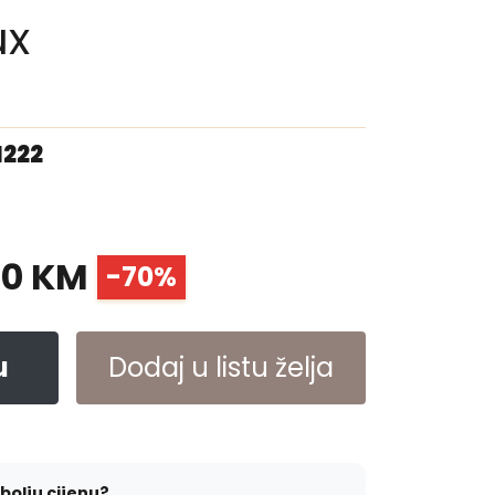
ux
1222
00 KM
-70%
u
Dodaj u listu želja
jbolju cijenu?