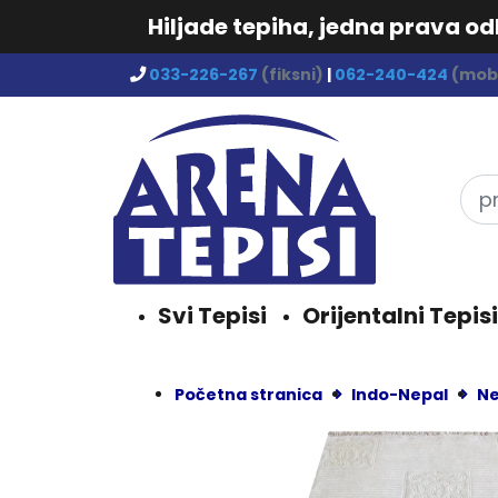
Hiljade tepiha, jedna prava o
033-226-267
(fiksni)
|
062-240-424
(mobi
Svi Tepisi
Orijentalni Tepisi
Početna stranica
Indo-Nepal
Ne