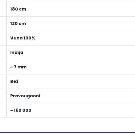
180 cm
120 cm
Vuna 100%
Indija
~ 7 mm
Bež
Pravougaoni
~ 160 000