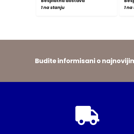
a
Besplatna dostava
Bes
1 na stanju
1 na
Budite informisani o najnovi