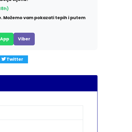
18h)
ite. Možemo vam pokazati tepih i putem
sApp
Viber
Twitter