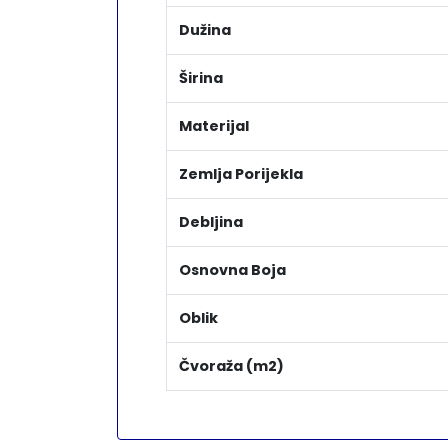
Dužina
Širina
Materijal
Zemlja Porijekla
Debljina
Osnovna Boja
Oblik
Čvoraža (m2)