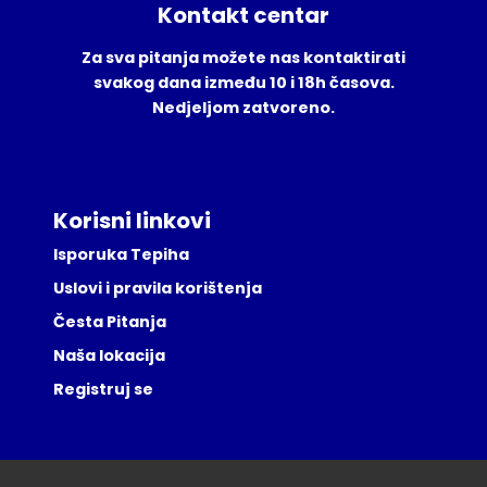
Kontakt centar
Za sva pitanja možete nas kontaktirati
svakog dana između 10 i 18h časova.
Nedjeljom zatvoreno.
Korisni linkovi
Isporuka Tepiha
Uslovi i pravila korištenja
Česta Pitanja
Naša lokacija
Registruj se