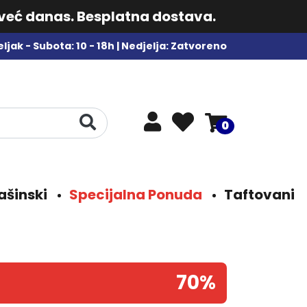
 već danas. Besplatna dostava.
ljak - Subota: 10 - 18h | Nedjelja: Zatvoreno
0
ašinski
Specijalna Ponuda
Taftovani
70%