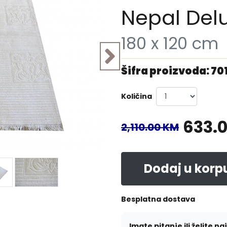
Nepal Del
180 x 120 cm
Šifra proizvoda: 70
Količina
633.
2,110.00 KM
Dodaj u korp
Besplatna dostava
Imate pitanje ili želite na