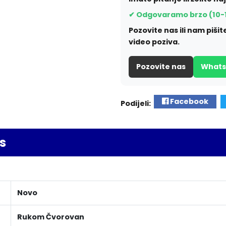
✔ Odgovaramo brzo (10-
Pozovite nas ili nam piš
video poziva.
Pozovite nas
What
Facebook
Podijeli:
s
Novo
Rukom Čvorovan