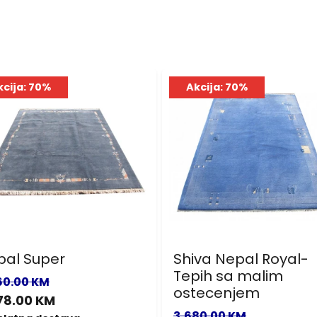
kcija: 70%
Akcija: 70%
pal Super
Shiva Nepal Royal-
Tepih sa malim
60.00 KM
ostecenjem
78.00 KM
3,680.00 KM