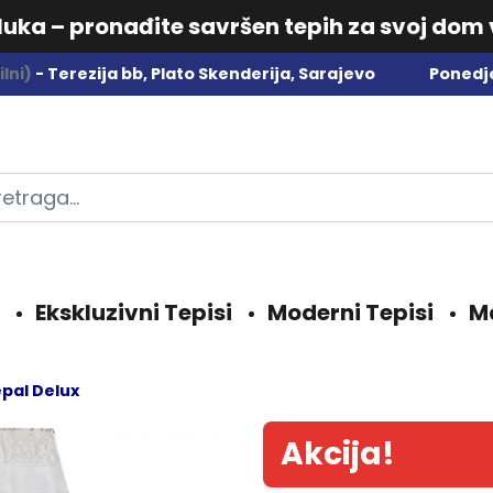
dluka – pronađite savršen tepih za svoj dom
lni)
- Terezija bb, Plato Skenderija, Sarajevo
Ponedje
Ekskluzivni Tepisi
Moderni Tepisi
M
pal Delux
Akcija!