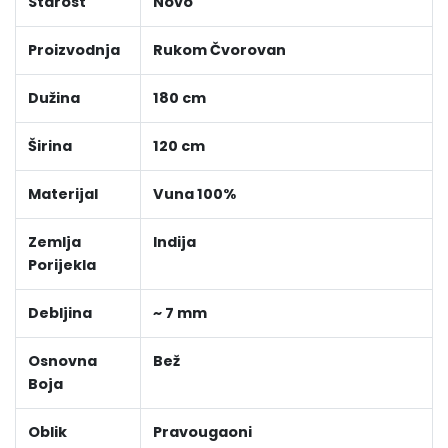
Starost
Novo
Proizvodnja
Rukom Čvorovan
Dužina
180 cm
Širina
120 cm
Materijal
Vuna 100%
Zemlja
Indija
Porijekla
Debljina
~ 7 mm
Osnovna
Bež
Boja
Oblik
Pravougaoni