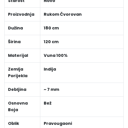
Starost
Novo
Proizvodnja
Rukom Čvorovan
Dužina
180 cm
Širina
120 cm
Materijal
Vuna 100%
Zemlja
Indija
Porijekla
Debljina
~ 7 mm
Osnovna
Bež
Boja
Oblik
Pravougaoni