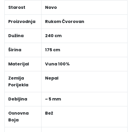
Starost
Novo
Proizvodnja
Rukom Čvorovan
Dužina
240 cm
Širina
175 cm
Materijal
Vuna 100%
Zemlja
Nepal
Porijekla
Debljina
~ 5 mm
Osnovna
Bež
Boja