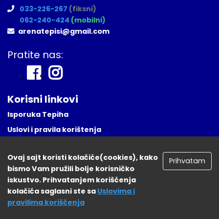
033-226-267
(fiksni)
062-240-424
(mobilni)
arenatepisi@gmail.com
Pratite nas:
Korisni linkovi
Isporuka Tepiha
Uslovi i pravila korištenja
Česta Pitanja
Ovaj sajt koristi kolačiće(cookies), kako
Naša lokacija
Prihvatam
bismo Vam pružili bolje korisničko
Registruj se
iskustvo. Prihvatanjem korišćenja
kolačića saglasni ste sa
Uslovima i
pravilima koriščenja
tepisisarajevo.ba 2026. Sva prava zadržana