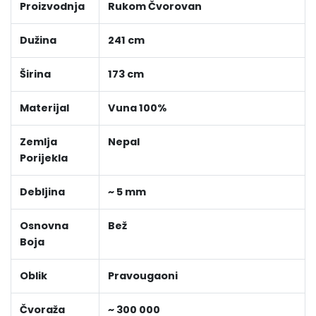
Proizvodnja
Rukom Čvorovan
Dužina
241 cm
Širina
173 cm
Materijal
Vuna 100%
Zemlja
Nepal
Porijekla
Debljina
~ 5 mm
Osnovna
Bež
Boja
Oblik
Pravougaoni
Čvoraža
~ 300 000