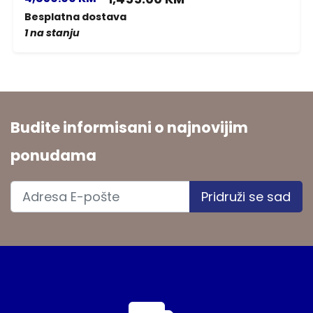
Besplatna dostava
1 na stanju
Budite informisani o najnovijim
ponudama
Pridruži se sad