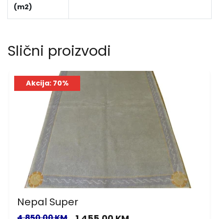
(m2)
Slični proizvodi
Akcija: 70%
Nepal Super
4,850.00 KM
1,455.00 KM