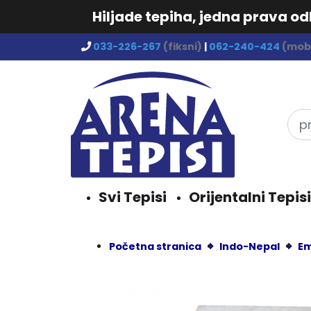
Hiljade tepiha, jedna prava o
033-226-267
(fiksni)
|
062-240-424
(mobi
Svi Tepisi
Orijentalni Tepisi
Početna stranica
Indo-Nepal
Em