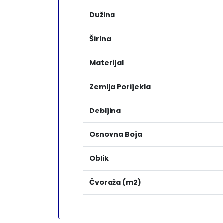
Dužina
Širina
Materijal
Zemlja Porijekla
Debljina
Osnovna Boja
Oblik
Čvoraža (m2)