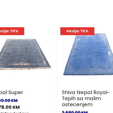
kcija: 70%
Akcija: 70%
pal Super
Shiva Nepal Royal-
Tepih sa malim
60.00 KM
ostecenjem
78.00 KM
3,680.00 KM