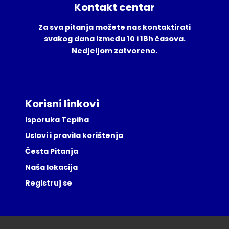
Kontakt centar
Za sva pitanja možete nas kontaktirati
svakog dana između 10 i 18h časova.
Nedjeljom zatvoreno.
Korisni linkovi
Isporuka Tepiha
Uslovi i pravila korištenja
Česta Pitanja
Naša lokacija
Registruj se