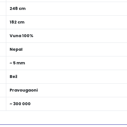
248 cm
182 cm
Vuna 100%
Nepal
~ 5 mm
Bež
Pravougaoni
~ 300 000