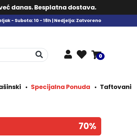
 već danas. Besplatna dostava.
ljak - Subota: 10 - 18h | Nedjelja: Zatvoreno
0
ašinski
Specijalna Ponuda
Taftovani
70%