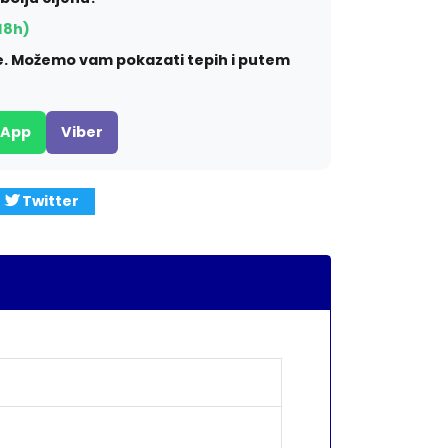
18h)
ite. Možemo vam pokazati tepih i putem
sApp
Viber
Twitter