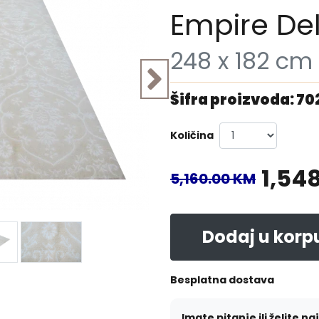
Empire De
248 x 182 cm
Šifra proizvoda: 70
Količina
1,54
5,160.00 KM
Dodaj u korp
Besplatna dostava
Imate pitanje ili želite na