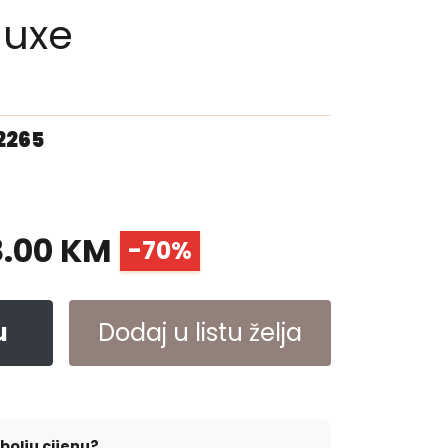
luxe
2265
8.00 KM
-70%
u
Dodaj u listu želja
jbolju cijenu?