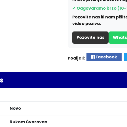
✔ Odgovaramo brzo (10-
Pozovite nas ili nam piš
video poziva.
Pozovite nas
What
Facebook
Podijeli:
s
Novo
Rukom Čvorovan