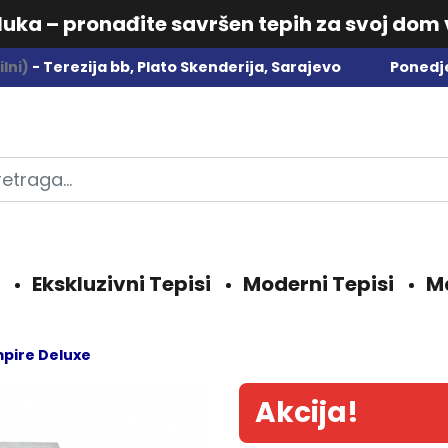
dluka – pronađite savršen tepih za svoj dom
lni)
- Terezija bb, Plato Skenderija, Sarajevo
Ponedje
Ekskluzivni Tepisi
Moderni Tepisi
M
pire Deluxe
Akcija!