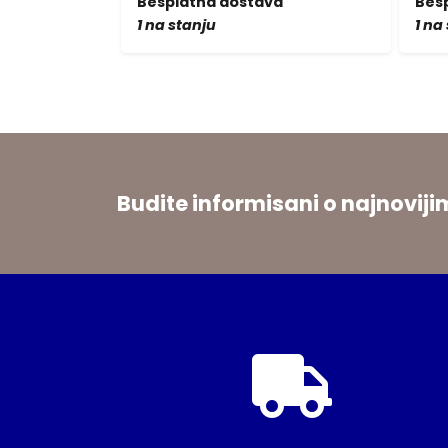
a
Besplatna dostava
Bes
1 na stanju
1 na
Budite informisani o najnovi