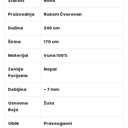
Starost
Novo
Proizvodnja
Rukom Čvorovan
Dužina
240 cm
Širina
170 cm
Materijal
Vuna 100%
Zemlja
Nepal
Porijekla
Debljina
~ 7 mm
Osnovna
Žuta
Boja
Oblik
Pravougaoni