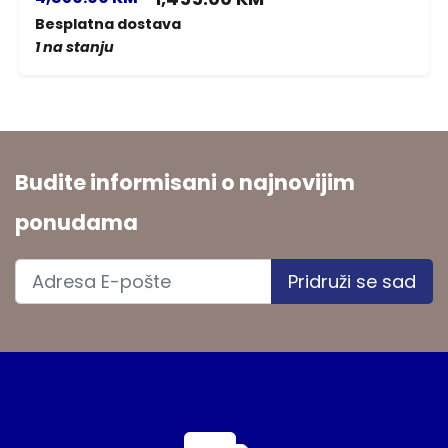
Besplatna dostava
1 na stanju
Budite informisani o najnovijim
ponudama
Pridruži se sad