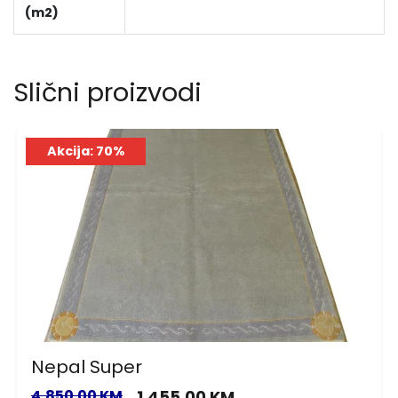
(m2)
Slični proizvodi
Akcija: 70%
Nepal Super
4,850.00 KM
1,455.00 KM