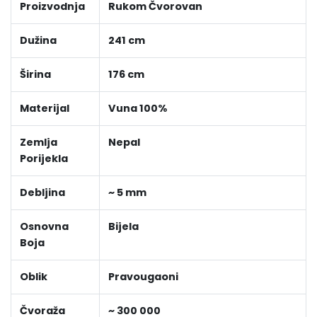
Proizvodnja
Rukom Čvorovan
Dužina
241 cm
Širina
176 cm
Materijal
Vuna 100%
Zemlja
Nepal
Porijekla
Debljina
~ 5 mm
Osnovna
Bijela
Boja
Oblik
Pravougaoni
Čvoraža
~ 300 000