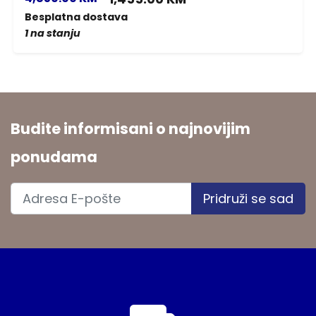
Besplatna dostava
1 na stanju
Budite informisani o najnovijim
ponudama
Pridruži se sad