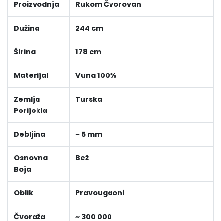
Proizvodnja
Rukom Čvorovan
Dužina
244 cm
Širina
178 cm
Materijal
Vuna 100%
Zemlja
Turska
Porijekla
Debljina
~ 5 mm
Osnovna
Bež
Boja
Oblik
Pravougaoni
Čvoraža
~ 300 000