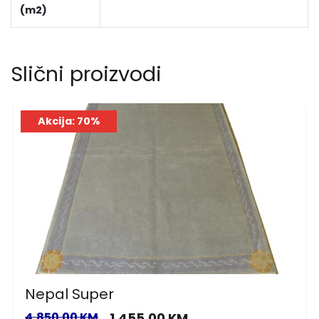
(m2)
Slični proizvodi
Akcija: 70%
Nepal Super
4,850.00 KM
1,455.00 KM