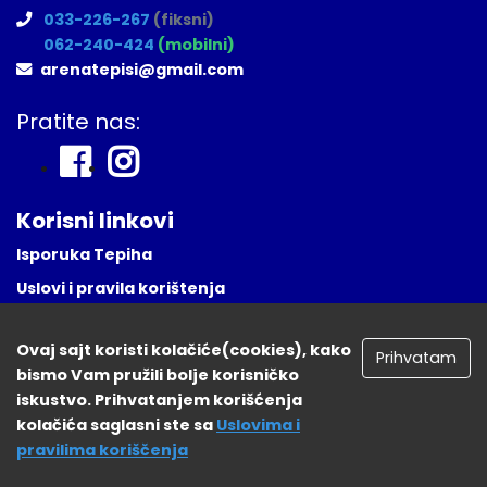
033-226-267
(fiksni)
062-240-424
(mobilni)
arenatepisi@gmail.com
Pratite nas:
Korisni linkovi
Isporuka Tepiha
Uslovi i pravila korištenja
Česta Pitanja
Ovaj sajt koristi kolačiće(cookies), kako
Naša lokacija
Prihvatam
bismo Vam pružili bolje korisničko
Registruj se
iskustvo. Prihvatanjem korišćenja
kolačića saglasni ste sa
Uslovima i
pravilima koriščenja
tepisisarajevo.ba 2026. Sva prava zadržana