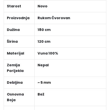
Starost
Novo
Proizvodnja
Rukom Čvorovan
Dužina
180 cm
Širina
120 cm
Materijal
Vuna 100%
Zemlja
Nepal
Porijekla
Debljina
~ 5 mm
Osnovna
Bež
Boja