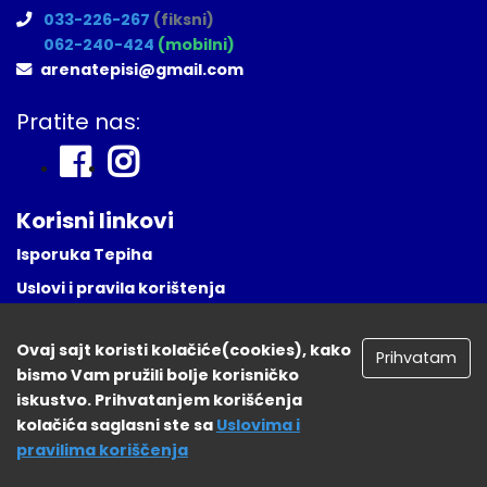
033-226-267
(fiksni)
062-240-424
(mobilni)
arenatepisi@gmail.com
Pratite nas:
Korisni linkovi
Isporuka Tepiha
Uslovi i pravila korištenja
Česta Pitanja
Ovaj sajt koristi kolačiće(cookies), kako
Naša lokacija
Prihvatam
bismo Vam pružili bolje korisničko
Registruj se
iskustvo. Prihvatanjem korišćenja
kolačića saglasni ste sa
Uslovima i
pravilima koriščenja
tepisisarajevo.ba 2026. Sva prava zadržana