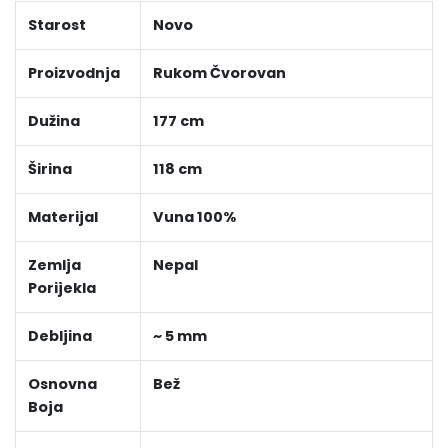
Starost
Novo
Proizvodnja
Rukom Čvorovan
Dužina
177 cm
Širina
118 cm
Materijal
Vuna 100%
Zemlja
Nepal
Porijekla
Debljina
~ 5 mm
Osnovna
Bež
Boja