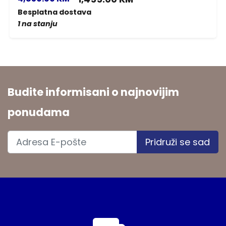
Besplatna dostava
1 na stanju
Budite informisani o najnovijim
ponudama
Pridruži se sad