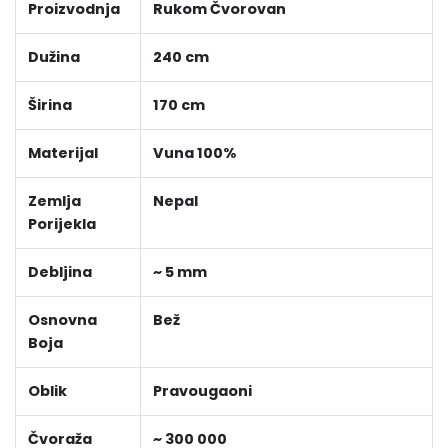
Proizvodnja
Rukom Čvorovan
Dužina
240 cm
Širina
170 cm
Materijal
Vuna 100%
Zemlja
Nepal
Porijekla
Debljina
~ 5 mm
Osnovna
Bež
Boja
Oblik
Pravougaoni
Čvoraža
~ 300 000