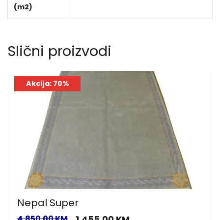
(m2)
Slični proizvodi
Akcija: 70%
Nepal Super
4,850.00 KM
1,455.00 KM