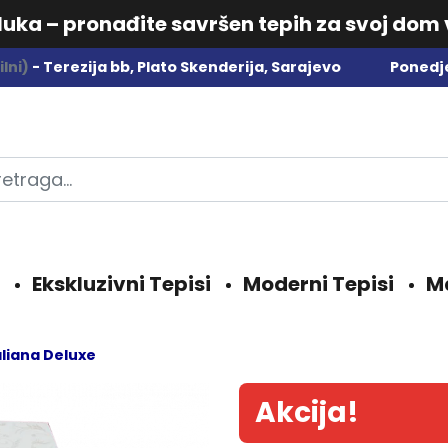
dluka – pronađite savršen tepih za svoj dom
lni)
- Terezija bb, Plato Skenderija, Sarajevo
Ponedje
Ekskluzivni Tepisi
Moderni Tepisi
M
liana Deluxe
Akcija!