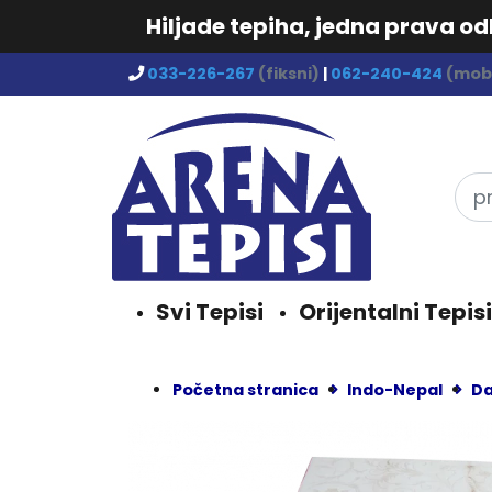
Hiljade tepiha, jedna prava o
033-226-267
(fiksni)
|
062-240-424
(mobi
Svi Tepisi
Orijentalni Tepisi
Početna stranica
Indo-Nepal
Da