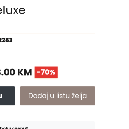
eluxe
2283
8.00 KM
-70%
u
Dodaj u listu želja
jbolju cijenu?