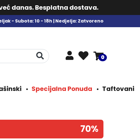
 već danas. Besplatna dostava.
ljak - Subota: 10 - 18h | Nedjelja: Zatvoreno
0
ašinski
Specijalna Ponuda
Taftovani
70%