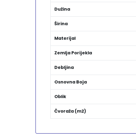
Dužina
Širina
Materijal
Zemlja Porijekla
Debljina
Osnovna Boja
Oblik
Čvoraža (m2)