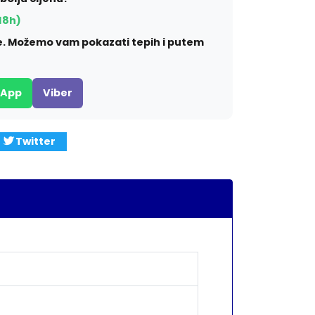
18h)
ite. Možemo vam pokazati tepih i putem
sApp
Viber
Twitter