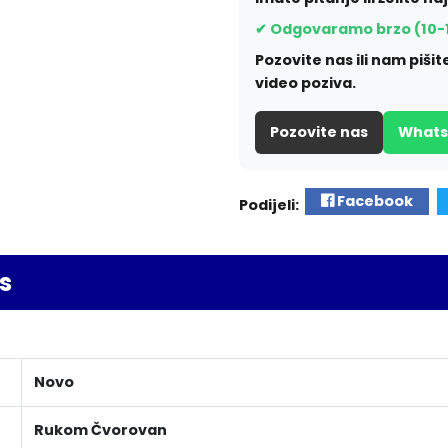
✔ Odgovaramo brzo (10-
Pozovite nas ili nam piš
video poziva.
Pozovite nas
What
Facebook
Podijeli:
s
Novo
Rukom Čvorovan