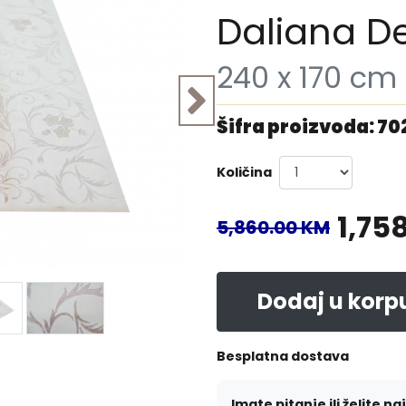
Daliana D
240 x 170 cm
Šifra proizvoda: 70
Količina
1,75
5,860.00 KM
Dodaj u korp
Besplatna dostava
Imate pitanje ili želite na