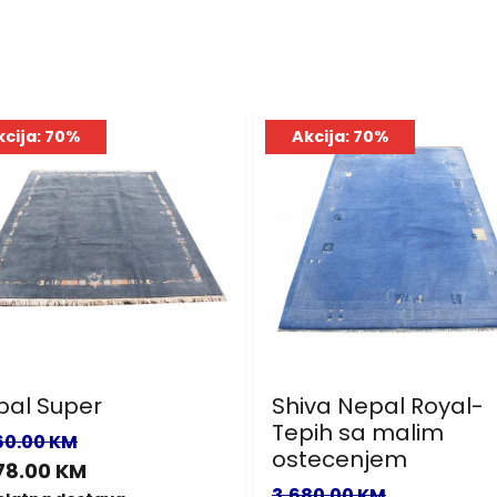
kcija: 70%
Akcija: 70%
pal Super
Shiva Nepal Royal-
Tepih sa malim
60.00 KM
ostecenjem
78.00 KM
3,680.00 KM