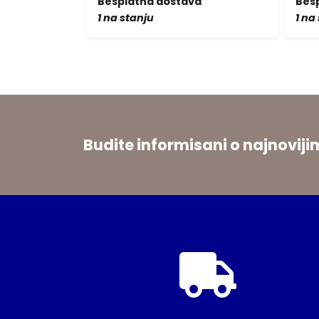
a
Besplatna dostava
Bes
1 na stanju
1 na
Budite informisani o najnovi