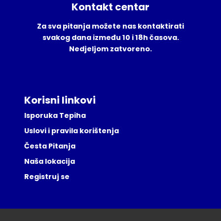
Kontakt centar
Za sva pitanja možete nas kontaktirati
svakog dana između 10 i 18h časova.
Nedjeljom zatvoreno.
Korisni linkovi
Isporuka Tepiha
Uslovi i pravila korištenja
Česta Pitanja
Naša lokacija
Registruj se