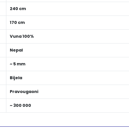
240 cm
170 cm
Vuna 100%
Nepal
~ 5 mm
Bijela
Pravougaoni
~ 300 000