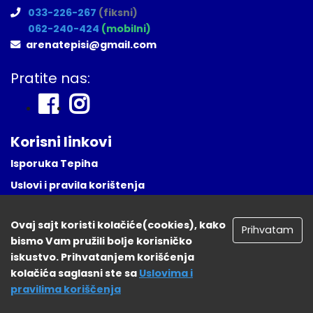
033-226-267
(fiksni)
062-240-424
(mobilni)
arenatepisi@gmail.com
Pratite nas:
Korisni linkovi
Isporuka Tepiha
Uslovi i pravila korištenja
Česta Pitanja
Ovaj sajt koristi kolačiće(cookies), kako
Naša lokacija
Prihvatam
bismo Vam pružili bolje korisničko
Registruj se
iskustvo. Prihvatanjem korišćenja
kolačića saglasni ste sa
Uslovima i
pravilima koriščenja
tepisisarajevo.ba 2026. Sva prava zadržana