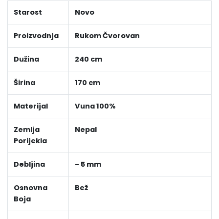
Starost
Novo
Proizvodnja
Rukom Čvorovan
Dužina
240 cm
Širina
170 cm
Materijal
Vuna 100%
Zemlja
Nepal
Porijekla
Debljina
~ 5 mm
Osnovna
Bež
Boja