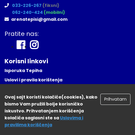
033-226-267
(fiksni)
062-240-424
(mobilni)
arenatepisi@gmail.com
Pratite nas:
Korisni linkovi
Isporuka Tepiha
Uslovi i pravila korištenja
Česta Pitanja
Ovaj sajt koristi kolačiće(cookies), kako
Naša lokacija
Prihvatam
bismo Vam pružili bolje korisničko
Registruj se
iskustvo. Prihvatanjem korišćenja
kolačića saglasni ste sa
Uslovima i
pravilima koriščenja
tepisisarajevo.ba 2026. Sva prava zadržana