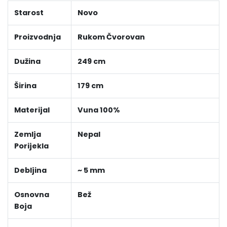
Starost
Novo
Proizvodnja
Rukom Čvorovan
Dužina
249 cm
Širina
179 cm
Materijal
Vuna 100%
Zemlja
Nepal
Porijekla
Debljina
~ 5 mm
Osnovna
Bež
Boja