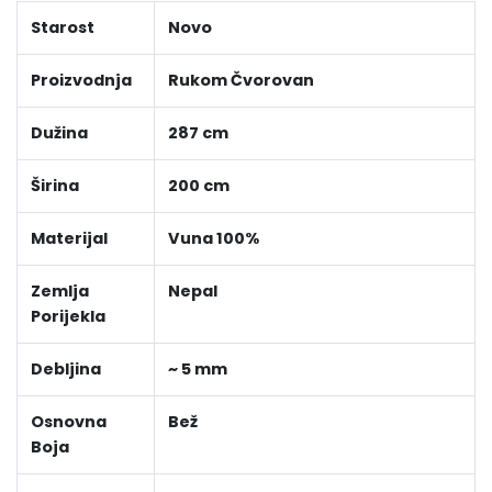
Starost
Novo
Proizvodnja
Rukom Čvorovan
Dužina
287 cm
Širina
200 cm
Materijal
Vuna 100%
Zemlja
Nepal
Porijekla
Debljina
~ 5 mm
Osnovna
Bež
Boja