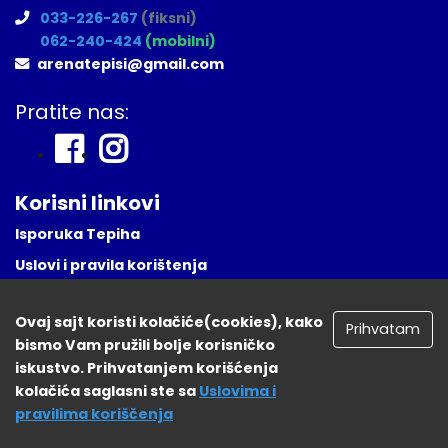
033-226-267
(fiksni)
062-240-424
(mobilni)
arenatepisi@gmail.com
Pratite nas:
Korisni linkovi
Isporuka Tepiha
Uslovi i pravila korištenja
Česta Pitanja
Ovaj sajt koristi kolačiće(cookies), kako
Naša lokacija
Prihvatam
bismo Vam pružili bolje korisničko
Registruj se
iskustvo. Prihvatanjem korišćenja
kolačića saglasni ste sa
Uslovima i
pravilima koriščenja
tepisisarajevo.ba 2026. Sva prava zadržana