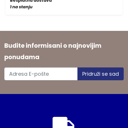
Besplatna dostava
1 na stanju
Budite informisani o najnovijim
ponudama
Pridruži se sad