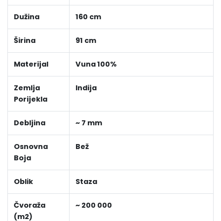
Dužina
160 cm
Širina
91 cm
Materijal
Vuna 100%
Zemlja
Indija
Porijekla
Debljina
~ 7 mm
Osnovna
Bež
Boja
Oblik
Staza
Čvoraža
~ 200 000
(m2)