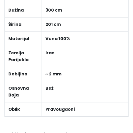
Dužina
300 cm
Širina
201 cm
Materijal
Vuna 100%
Zemlja
Iran
Porijekla
Debljina
~ 2 mm
Osnovna
Bež
Boja
Oblik
Pravougaoni