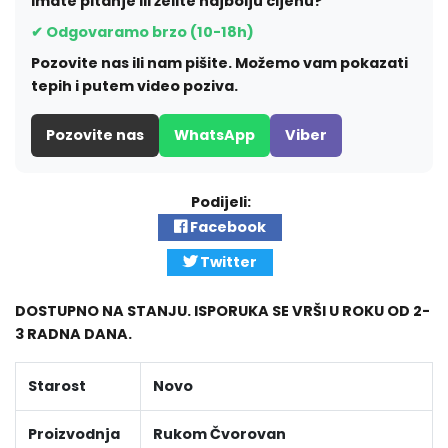
Imate pitanje ili želite najbolju cijenu?
✔ Odgovaramo brzo (10-18h)
Pozovite nas ili nam pišite. Možemo vam pokazati
tepih i putem video poziva.
Pozovite nas
WhatsApp
Viber
Podijeli:
Facebook
Twitter
DOSTUPNO NA STANJU. ISPORUKA SE VRŠI U ROKU OD 2-
3 RADNA DANA.
Starost
Novo
Proizvodnja
Rukom Čvorovan