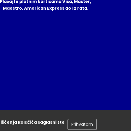
Plaćajte platnim karticama Visa, Master,
Maestro, American Express do 12 rata.
rišćenja kolačića saglasni ste
Prihvatam