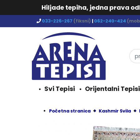
Hiljade tepiha, jedna prava o
033-226-267
(fiksni)
|
062-240-424
(mobi
Svi Tepisi
Orijentalni Tepisi
Početna stranica
Kashmir Svila