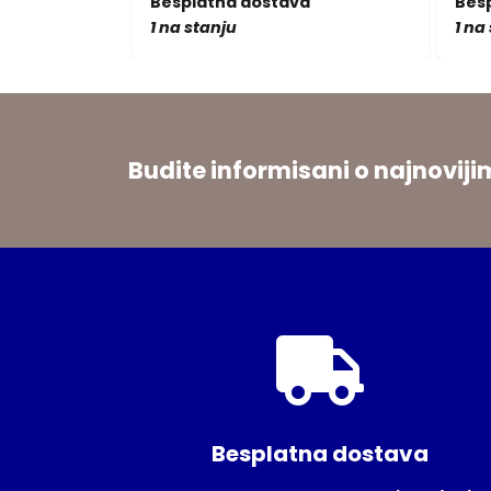
a
Besplatna dostava
Bes
1 na stanju
1 na
Budite informisani o najnovi
Besplatna dostava