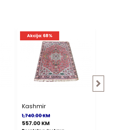
Akcija: 68%
Akcija: 6
Kashmir
Kashmir
1,740.00 KM
3,840.00 K
557.00 KM
1,229.00 