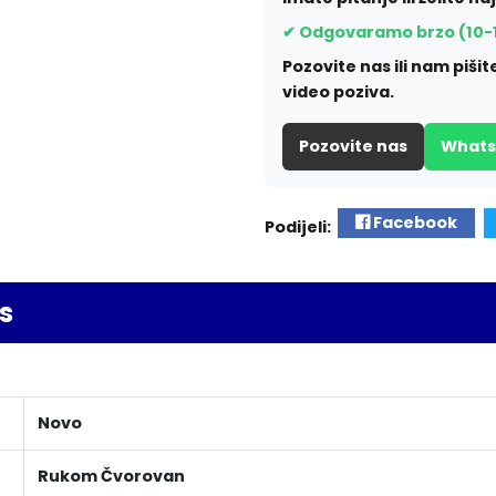
✔ Odgovaramo brzo (10-
Pozovite nas ili nam piš
video poziva.
Pozovite nas
What
Facebook
Podijeli:
s
Novo
Rukom Čvorovan