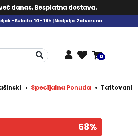
 već danas. Besplatna dostava.
ljak - Subota: 10 - 18h | Nedjelja: Zatvoreno
0
ašinski
Specijalna Ponuda
Taftovani
68%