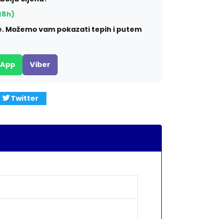
18h)
ite. Možemo vam pokazati tepih i putem
sApp
Viber
Twitter