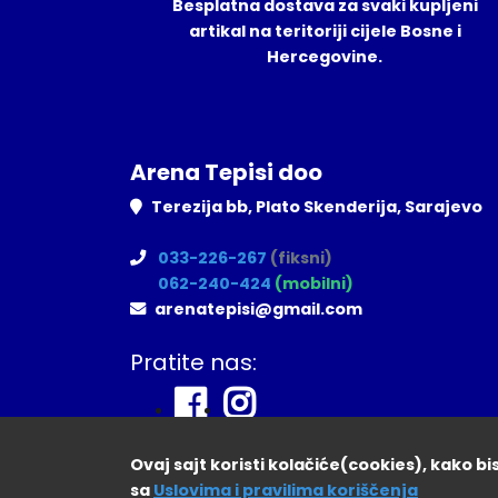
Besplatna dostava za svaki kupljeni
artikal na teritoriji cijele Bosne i
Hercegovine.
Arena Tepisi doo
Terezija bb, Plato Skenderija, Sarajevo
033-226-267
(fiksni)
062-240-424
(mobilni)
arenatepisi@gmail.com
Pratite nas:
Ovaj sajt koristi kolačiće(cookies), kako b
sa
Uslovima i pravilima koriščenja