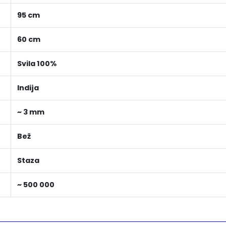
95 cm
60 cm
Svila 100%
Indija
~ 3 mm
Bež
Staza
~ 500 000