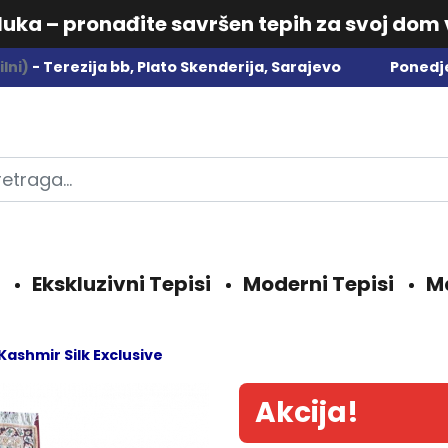
dluka – pronađite savršen tepih za svoj dom
lni)
- Terezija bb, Plato Skenderija, Sarajevo
Ponedje
Ekskluzivni Tepisi
Moderni Tepisi
M
Kashmir Silk Exclusive
Akcija!