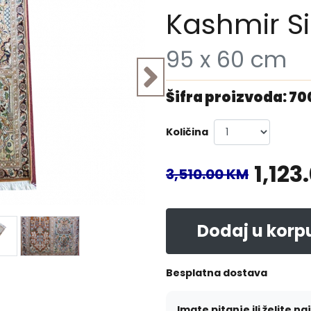
Kashmir Si
95 x 60 cm
Šifra proizvoda: 7
Količina
1,123
3,510.00 KM
Dodaj u korp
Besplatna dostava
Imate pitanje ili želite na