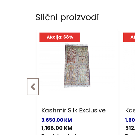
Slični proizvodi
Akcija: 68%
A
xclusive
Kashmir Silk Exclusive
Ka
3,650.00 KM
1,6
1,168.00 KM
512