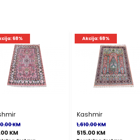
kcija: 68%
Akcija: 68%
shmir
Kashmir
00.00 KM
1,610.00 KM
.00 KM
515.00 KM