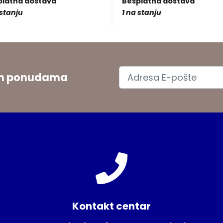
platna dostava
Besplatna dostava
 stanju
1 na stanju
jim ponudama
Kontakt centar