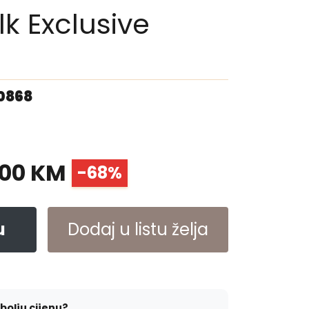
lk Exclusive
00868
.00 KM
-68%
u
Dodaj u listu želja
jbolju cijenu?