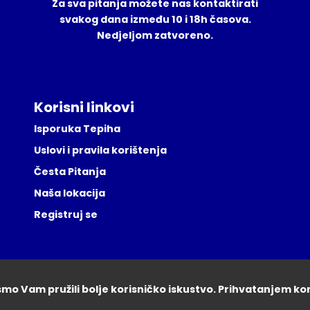
Za sva pitanja možete nas kontaktirati
svakog dana između 10 i 18h časova.
Nedjeljom zatvoreno.
Korisni linkovi
Isporuka Tepiha
Uslovi i pravila korištenja
Česta Pitanja
Naša lokacija
Registruj se
ismo Vam pružili bolje korisničko iskustvo. Prihvatanjem ko