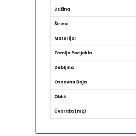
Dužina
Širina
Materijal
Zemlja Porijekla
Debljina
Osnovna Boja
Oblik
Čvoraža (m2)