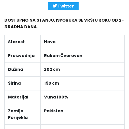
Twitter
DOSTUPNO NA STANJU. ISPORUKA SE VRŠI U ROKU OD 2-
3 RADNA DANA.
Starost
Novo
Proizvodnja
Rukom Čvorovan
Dužina
202 cm
Širina
190 cm
Materijal
Vuna 100%
Zemlja
Pakistan
Porijekla