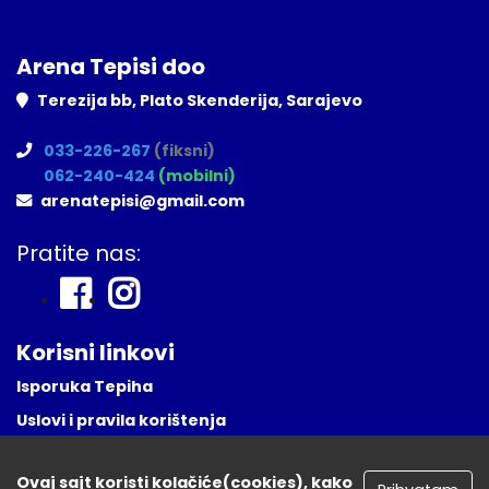
Arena Tepisi doo
Terezija bb, Plato Skenderija, Sarajevo
033-226-267
(fiksni)
062-240-424
(mobilni)
arenatepisi@gmail.com
Pratite nas:
Korisni linkovi
Isporuka Tepiha
Uslovi i pravila korištenja
Česta Pitanja
Ovaj sajt koristi kolačiće(cookies), kako
Naša lokacija