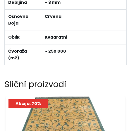
Debljina
~ 3 mm
Osnovna
Crvena
Boja
Oblik
Kvadratni
Čvoraža
~ 250 000
(m2)
Slični proizvodi
Akcija: 70%