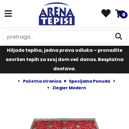
0
Hiljade tepiha, jedna prava odluka – pronađite
savršen tepih za svoj dom već danas. Besplatna
dostava.
Početna stranica
Specijalna Ponuda
Ziegler Modern