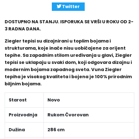
Twitter
DOSTUPNO NA STANJU. ISPORUKA SE VRŠI U ROKU OD 2-
3 RADNA DANA.
Ziegler tepisi su dizajnirani u toplim bojama i
strukturama, koje inače nisu uobičajene za orijent
tepihe. Sa zapadnim stilom uređivanja u glavi, Ziegler
tepisi se uklapaju u svaki dom, koji odgovara dizajnu i
modernim bojama zapadnog sveta. Vuna Ziegler
tepiha je visokog kvaliteta i bojena je 100% prirodnim
biljnim bojama.
Starost
Novo
Proizvodnja
Rukom Čvorovan
Dužina
286 cm