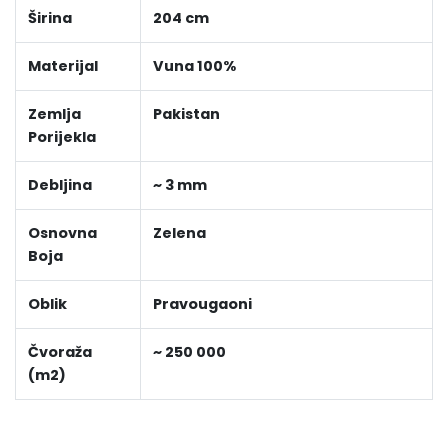
Širina
204 cm
Materijal
Vuna 100%
Zemlja
Pakistan
Porijekla
Debljina
~ 3 mm
Osnovna
Zelena
Boja
Oblik
Pravougaoni
Čvoraža
~ 250 000
(m2)