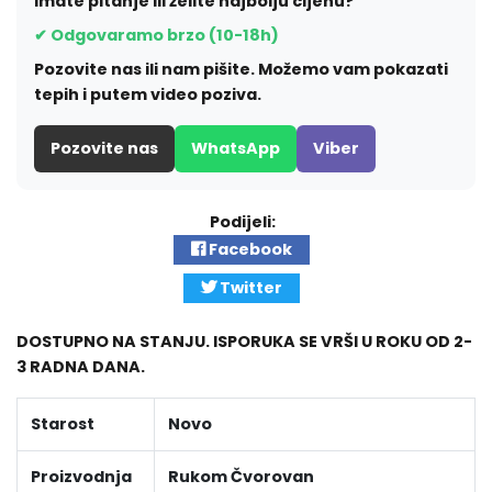
Imate pitanje ili želite najbolju cijenu?
✔ Odgovaramo brzo (10-18h)
Pozovite nas ili nam pišite. Možemo vam pokazati
tepih i putem video poziva.
Pozovite nas
WhatsApp
Viber
Podijeli:
Facebook
Twitter
DOSTUPNO NA STANJU. ISPORUKA SE VRŠI U ROKU OD 2-
3 RADNA DANA.
Starost
Novo
Proizvodnja
Rukom Čvorovan