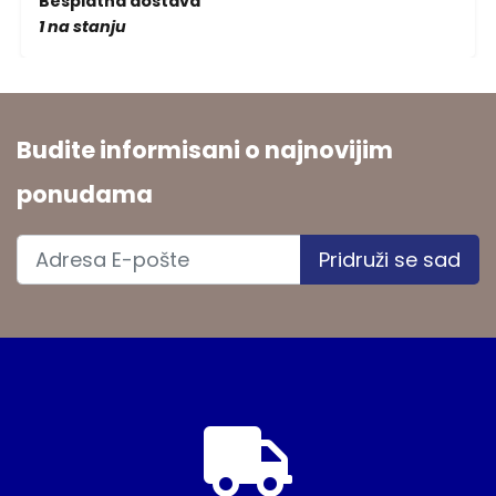
Besplatna dostava
1 na stanju
Budite informisani o najnovijim
ponudama
Pridruži se sad