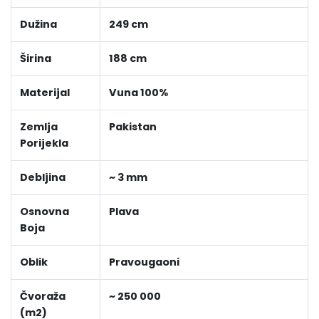
Dužina
249 cm
Širina
188 cm
Materijal
Vuna 100%
Zemlja
Pakistan
Porijekla
Debljina
~ 3 mm
Osnovna
Plava
Boja
Oblik
Pravougaoni
Čvoraža
~ 250 000
(m2)