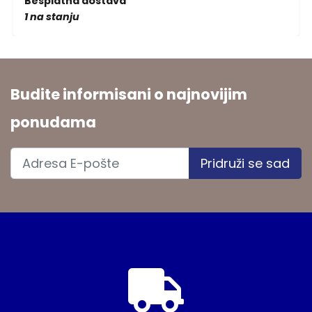
Besplatna dostava
1 na stanju
Budite informisani o najnovijim
ponudama
Pridruži se sad