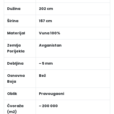
Dužina
202 cm
Širina
167 cm
Materijal
Vuna 100%
Zemlja
Avganistan
Porijekla
Debljina
~ 5 mm
Osnovna
Bež
Boja
Oblik
Pravougaoni
Čvoraža
~ 200 000
(m2)