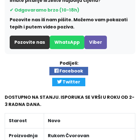
Imate pitanje ili želite najbolju cijenu?
✔ Odgovaramo brzo (10-18h)
Pozovite nas ili nam pišite. Možemo vam pokazati
tepih i putem video poziva.
Pozovite nas
WhatsApp
Viber
Podijeli:
Facebook
Twitter
DOSTUPNO NA STANJU. ISPORUKA SE VRŠI U ROKU OD 2-
3 RADNA DANA.
Starost
Novo
Proizvodnja
Rukom Čvorovan