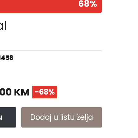
68%
al
1458
.00 KM
-68%
u
Dodaj u listu želja