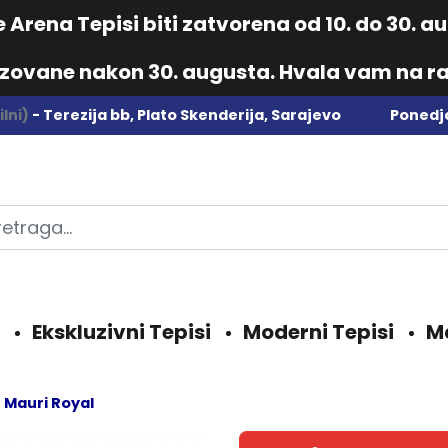
Arena Tepisi biti zatvorena od 10. do 30. 
izovane nakon 30. augusta. Hvala vam na ra
lni)
- Terezija bb, Plato Skenderija, Sarajevo
Ponedje
Ekskluzivni Tepisi
Moderni Tepisi
M
Mauri Royal