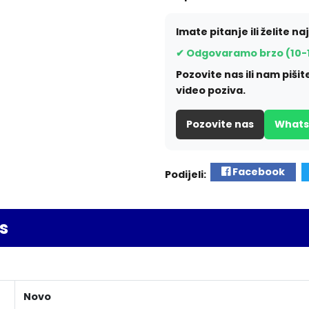
Imate pitanje ili želite na
✔ Odgovaramo brzo (10-
Pozovite nas ili nam piš
video poziva.
Pozovite nas
What
Facebook
Podijeli:
s
Novo