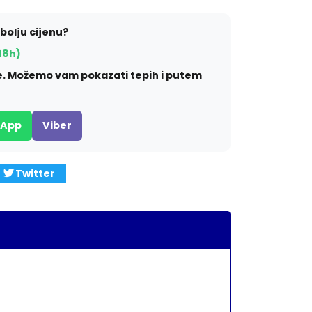
jbolju cijenu?
18h)
ite. Možemo vam pokazati tepih i putem
sApp
Viber
Twitter