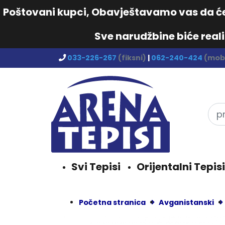
Poštovani kupci, Obavještavamo vas da će 
Sve narudžbine biće real
033-226-267
(fiksni)
|
062-240-424
(mobi
Svi Tepisi
Orijentalni Tepisi
Početna stranica
Avganistanski