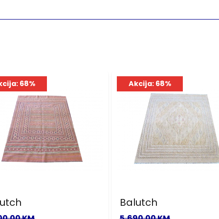
kcija: 68%
Akcija: 68%
utch
Balutch
00.00 KM
5,690.00 KM