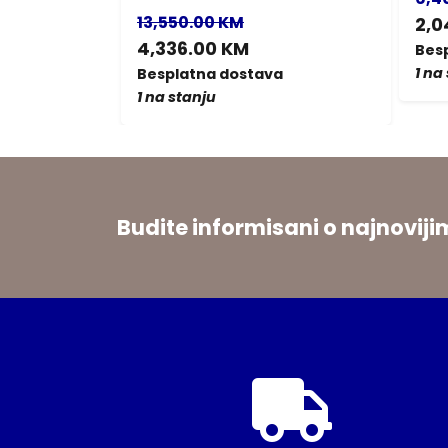
13,550.00 KM
2,0
4,336.00 KM
a
Bes
1 na
Besplatna dostava
1 na stanju
Budite informisani o najnovi