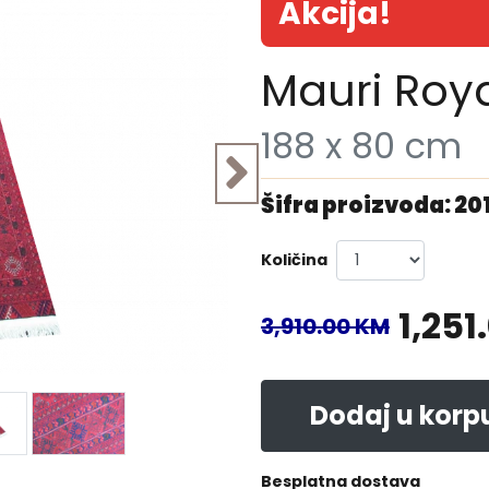
Akcija!
Mauri Roy
188 x 80 cm
Šifra proizvoda: 20
Količina
1,251
3,910.00 KM
Dodaj u korp
Besplatna dostava