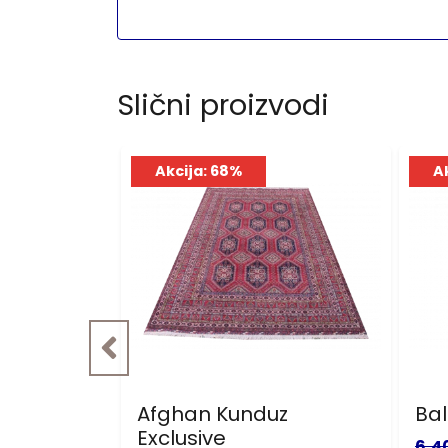
Slični proizvodi
Akcija: 68%
A
ive
Afghan Kunduz
Bal
Exclusive
6,4