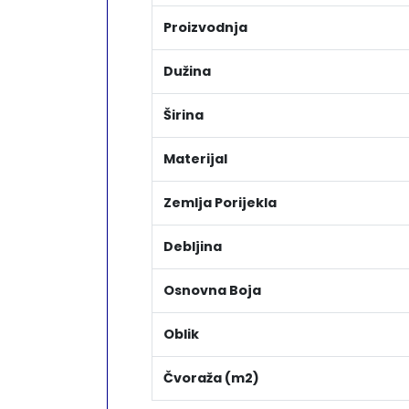
Proizvodnja
Dužina
Širina
Materijal
Zemlja Porijekla
Debljina
Osnovna Boja
Oblik
Čvoraža (m2)