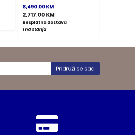
8,490.00 KM
1,610.00 K
2,717.00 KM
Besplatna d
1 na stanju
Besplatna dostava
1 na stanju
Pridruži se sad