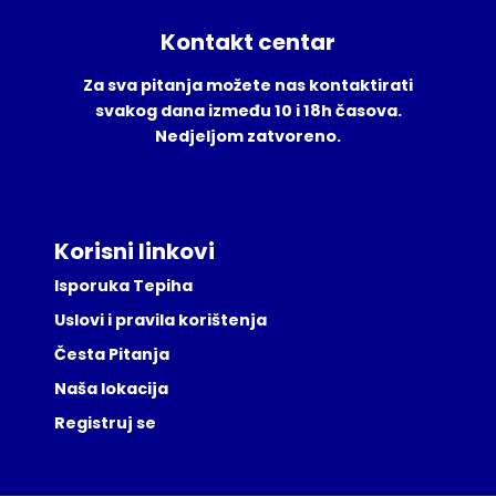
Kontakt centar
Za sva pitanja možete nas kontaktirati
svakog dana između 10 i 18h časova.
Nedjeljom zatvoreno.
Korisni linkovi
Isporuka Tepiha
Uslovi i pravila korištenja
Česta Pitanja
Naša lokacija
Registruj se