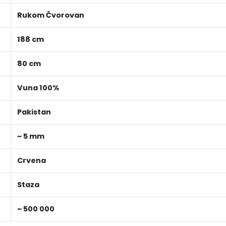
Rukom Čvorovan
188 cm
80 cm
Vuna 100%
Pakistan
~ 5 mm
Crvena
Staza
~ 500 000