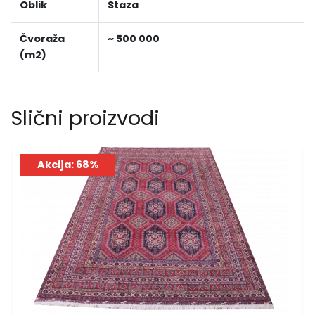
Oblik
Staza
Čvoraža
~ 500 000
(m2)
Slični proizvodi
Akcija: 68%