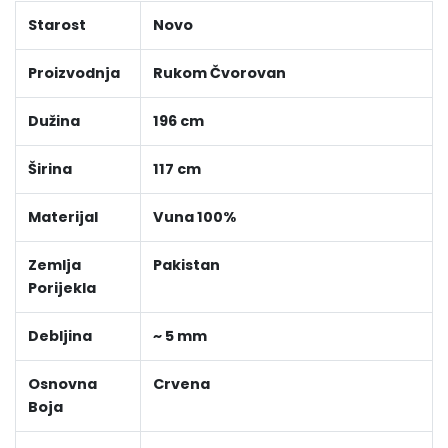
Starost
Novo
Proizvodnja
Rukom Čvorovan
Dužina
196 cm
Širina
117 cm
Materijal
Vuna 100%
Zemlja
Pakistan
Porijekla
Debljina
~ 5 mm
Osnovna
Crvena
Boja