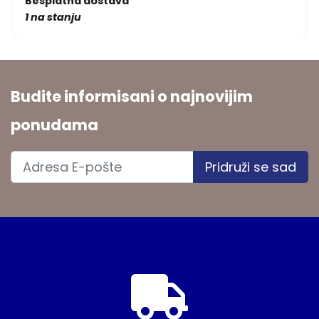
Besplatna dostava
1 na stanju
Budite informisani o najnovijim
ponudama
Pridruži se sad