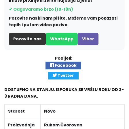
Imate pitanje ili želite najbolju cijenu?
✔ Odgovaramo brzo (10-18h)
Pozovite nas ili nam pišite. Možemo vam pokazati
tepih i putem video poziva.
Pozovite nas
WhatsApp
Viber
Podijeli:
Facebook
Twitter
DOSTUPNO NA STANJU. ISPORUKA SE VRŠI U ROKU OD 2-
3 RADNA DANA.
Starost
Novo
Proizvodnja
Rukom Čvorovan