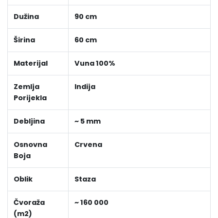
Dužina
90 cm
Širina
60 cm
Materijal
Vuna 100%
Zemlja
Indija
Porijekla
Debljina
~ 5 mm
Osnovna
Crvena
Boja
Oblik
Staza
Čvoraža
~ 160 000
(m2)