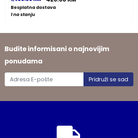
Besplatna dostava
1 na stanju
Budite informisani o najnovijim
ponudama
Pridruži se sad