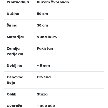
Proizvodnja
Rukom Čvorovan
Dužina
90 cm
Širina
30 cm
Materijal
Vuna 100%
Zemlja
Pakistan
Porijekla
Debljina
~ 5 mm
Osnovna
Crvena
Boja
Oblik
Staza
Čvoraža
~ 400 000