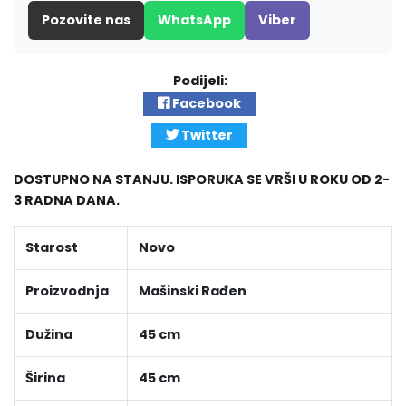
Pozovite nas
WhatsApp
Viber
Podijeli:
Facebook
Twitter
DOSTUPNO NA STANJU. ISPORUKA SE VRŠI U ROKU OD 2-
3 RADNA DANA.
Starost
Novo
Proizvodnja
Mašinski Rađen
Dužina
45 cm
Širina
45 cm