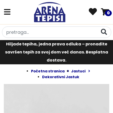
0
Hiljade tepiha, jedna prava odluka – pronađite
savršen tepih za svoj dom već danas. Besplatna
dostava.
Početna stranica
Jastuci
Dekorativni Jastuk