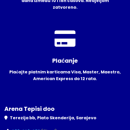
dana između 10 i 18h časova. Nedjeljom
zatvoreno.
Plaćanje
Plaćajte platnim karticama Visa, Master, Maestro,
American Express do 12 rata.
Arena Tepisi doo
Terezija bb, Plato Skenderija, Sarajevo