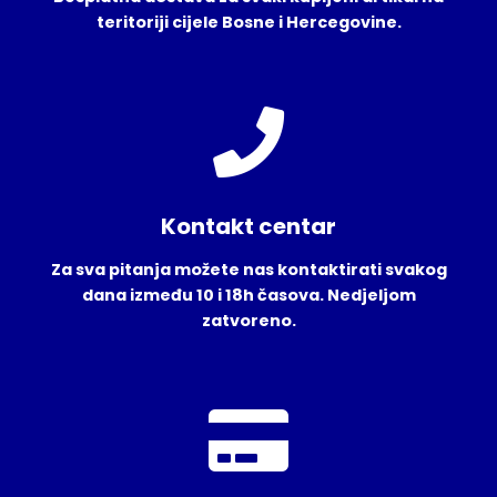
teritoriji cijele Bosne i Hercegovine.
Kontakt centar
Za sva pitanja možete nas kontaktirati svakog
dana između 10 i 18h časova. Nedjeljom
zatvoreno.