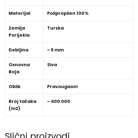
Materijal
Polipropilen 100%
Zemlja
Turska
Porijekla
Debljina
~ 5 mm
Osnovna
Siva
Boja
Oblik
Pravougaoni
Broj tačaka
~ 400 000
(m2)
Slični proizvodi