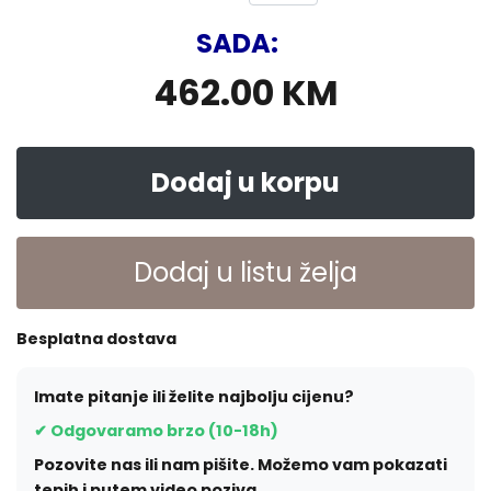
SADA:
462.00 KM
Dodaj u korpu
Dodaj u listu želja
Besplatna dostava
Imate pitanje ili želite najbolju cijenu?
✔ Odgovaramo brzo (10-18h)
Pozovite nas ili nam pišite. Možemo vam pokazati
tepih i putem video poziva.