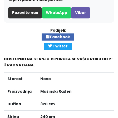
Pozovite nas
WhatsApp
Viber
Podijeli:
Facebook
Twitter
DOSTUPNO NA STANJU. ISPORUKA SE VRŠI U ROKU OD 2-
3 RADNA DANA.
Starost
Novo
Proizvodnja
Mašinski Rađen
Dužina
320 cm
Širina
240 cm