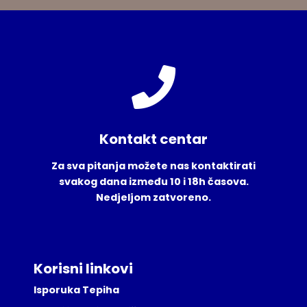
Kontakt centar
Za sva pitanja možete nas kontaktirati
svakog dana između 10 i 18h časova.
Nedjeljom zatvoreno.
Korisni linkovi
Isporuka Tepiha