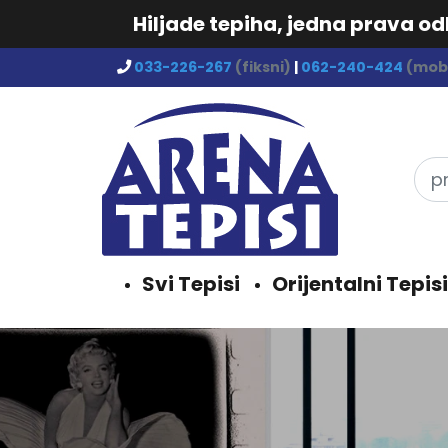
Hiljade tepiha, jedna prava o
033-226-267
(fiksni)
|
062-240-424
(mobi
Svi Tepisi
Orijentalni Tepisi