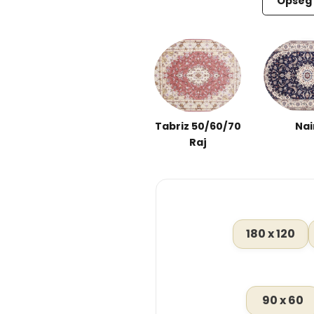
Opseg 
Tabriz 50/60/70
Nai
Raj
180 x 120
90 x 60