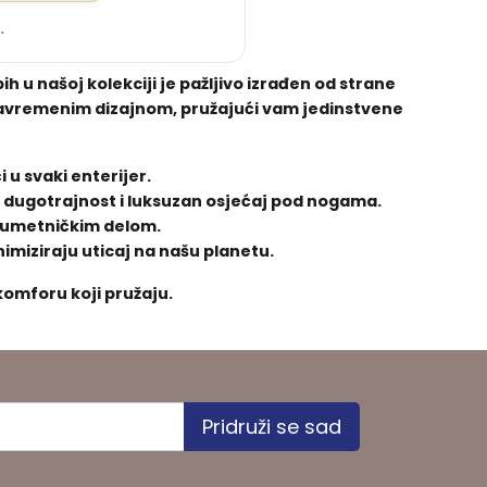
.
 u našoj kolekciji je pažljivo izrađen od strane
a savremenim dizajnom, pružajući vam jedinstvene
 u svaki enterijer.
ći dugotrajnost i luksuzan osjećaj pod nogama.
m umetničkim delom.
nimiziraju uticaj na našu planetu.
komforu koji pružaju.
Pridruži se sad