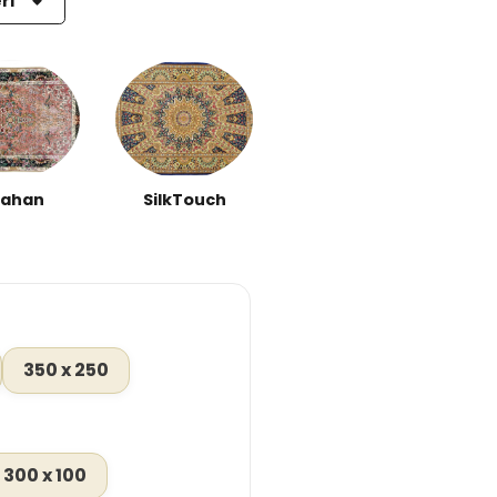
eri
fahan
SilkTouch
350 x 250
300 x 100