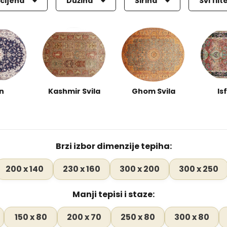
cijena
Dužina
Širina
Svi filt
n
Kashmir Svila
Ghom Svila
Is
Brzi izbor dimenzije tepiha:
200 x 140
230 x 160
300 x 200
300 x 250
Manji tepisi i staze:
150 x 80
200 x 70
250 x 80
300 x 80