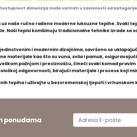
Dostupnost dimenzija može varirati u zavisnosti od kategorije
m uz naše ručno rađene moderne luksuzne tepihe. Svaki tepih
jale. Naši tepisi kombinuju tradicionalne tehnike izrade s
im jedinstvenim i modernim dizajnima, savršeno se uklapajući
dne materijale kao što su vuna, svila i pamuk, osiguravaju
sa velikom pažnjom i preciznošću, čineći svaki komad pravi
kološkoj odgovornosti, birajući materijale i procese koji mi
nih tepiha i uživajte u bezvremenskoj ljepoti i vrhunskom 
jim ponudama