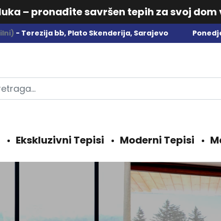
dluka – pronađite savršen tepih za svoj dom
lni)
- Terezija bb, Plato Skenderija, Sarajevo
Ponedje
Ekskluzivni Tepisi
Moderni Tepisi
M