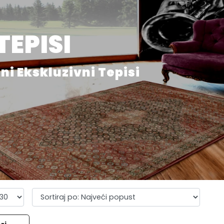
TEPISI
i Ekskluzivni Tepisi