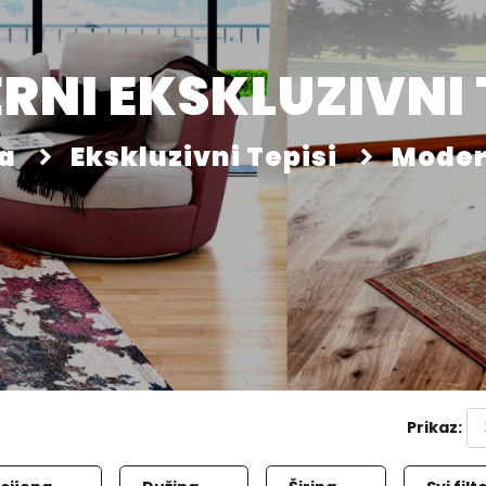
NI EKSKLUZIVNI 
ca
Ekskluzivni Tepisi
Modern
Prikaz: