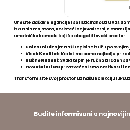
Unesite dašak elegancije i sofisticiranosti u vaš do
iskusnih majstora, koristeći najkvalitetnije materi
umetničke komade koji će obogatiti svaki prostor.
Unikatni Dizajn
: Naši tepisi se ističu po svoj
Visok Kvalitet
: Koristimo samo najbolje priro
Ručno Rađeni
: Svaki tepih je ručno izrađen 
Ekološki Pristup
: Posvećeni smo održivosti i e
Transformišite svoj prostor uz našu kolekciju luksuz
Budite informisani o najnovi