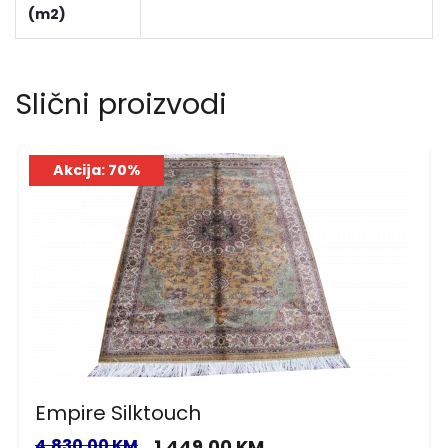
(m2)
Slični proizvodi
Akcija: 70%
Empire Silktouch
4,830.00 KM
1,449.00 KM