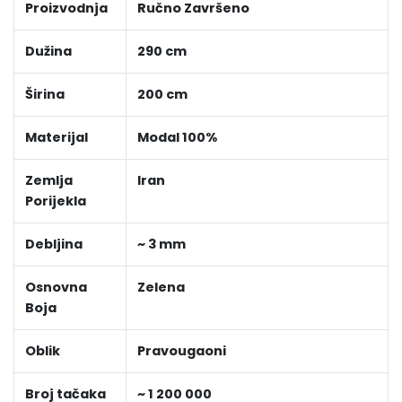
Proizvodnja
Ručno Završeno
Dužina
290 cm
Širina
200 cm
Materijal
Modal 100%
Zemlja
Iran
Porijekla
Debljina
~ 3 mm
Osnovna
Zelena
Boja
Oblik
Pravougaoni
Broj tačaka
~ 1 200 000