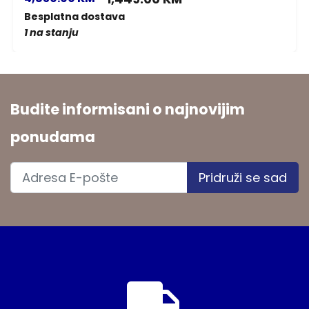
Besplatna dostava
1 na stanju
Budite informisani o najnovijim
ponudama
Pridruži se sad