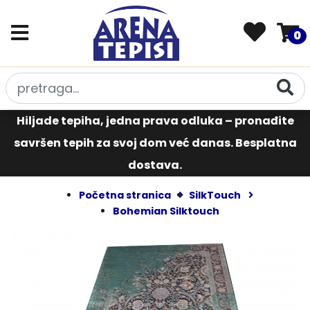
0
Hiljade tepiha, jedna prava odluka – pronađite
savršen tepih za svoj dom već danas. Besplatna
dostava.
Početna stranica
SilkTouch
Bohemian Silktouch