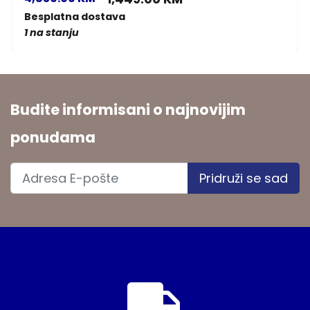
Besplatna dostava
1 na stanju
Budite informisani o najnovijim
ponudama
Pridruži se sad