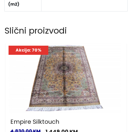
(m2)
Slični proizvodi
Akcija: 70%
Empire Silktouch
4,830.00 KM
1,449.00 KM