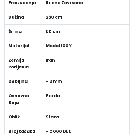
Proizvodnja
Ručno Završeno
Dužina
250 cm
Širina
80 cm
Materijal
Modal 100%
Zemlja
Iran
Porijekla
Debljina
~ 3 mm
Osnovna
Bordo
Boja
Oblik
Staza
Broj tačaka
~ 2 000 000