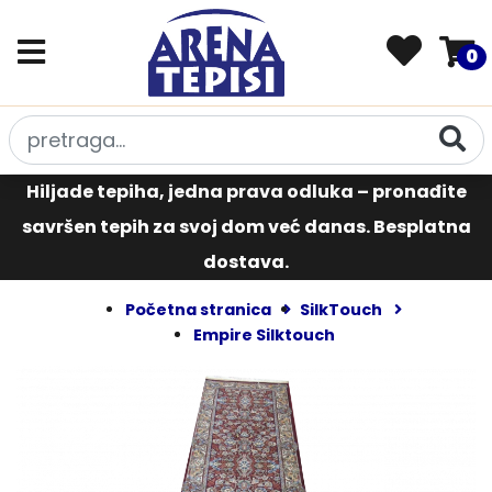
0
Hiljade tepiha, jedna prava odluka – pronađite
savršen tepih za svoj dom već danas. Besplatna
dostava.
Početna stranica
SilkTouch
Empire Silktouch